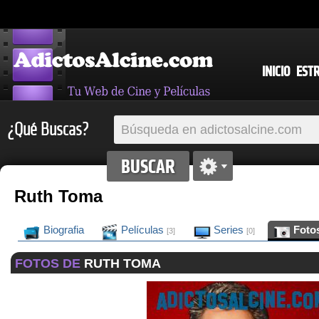
INICIO
EST
¿Qué Buscas?
Ruth Toma
Biografia
Películas
Series
Foto
[3]
[0]
FOTOS DE
RUTH TOMA