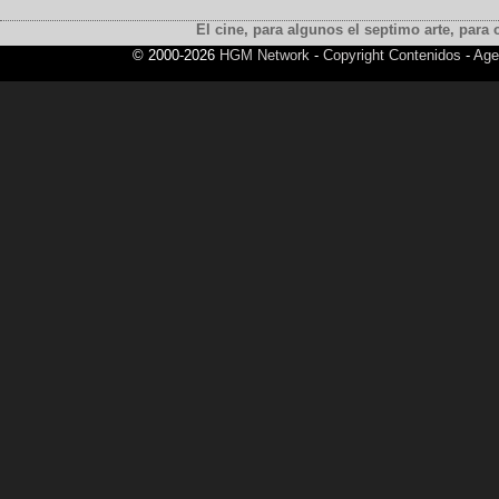
El cine, para algunos el septimo arte, para o
© 2000-2026
HGM Network
-
Copyright Contenidos
-
Age