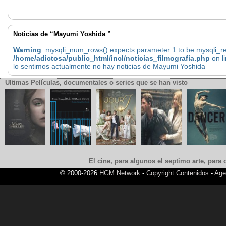
Noticias de “Mayumi Yoshida ”
Warning
: mysqli_num_rows() expects parameter 1 to be mysqli_res
/home/adictosa/public_html/incl/noticias_filmografia.php
on l
lo sentimos actualmente no hay noticias de Mayumi Yoshida
Últimas Películas, documentales o series que se han visto
El cine, para algunos el septimo arte, para o
© 2000-2026
HGM Network
-
Copyright Contenidos
-
Age