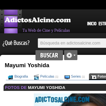
INICIO
EST
¿Qué Buscas?
Mayumi Yoshida
Biografia
Películas
Series
Foto
[1]
[1]
FOTOS DE
MAYUMI YOSHIDA