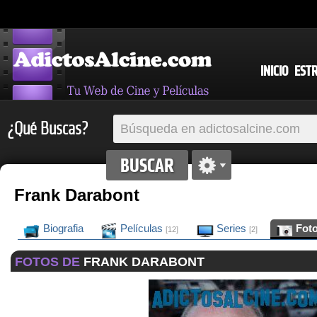
INICIO
EST
¿Qué Buscas?
Frank Darabont
Biografia
Películas
Series
Fot
[12]
[2]
FOTOS DE
FRANK DARABONT