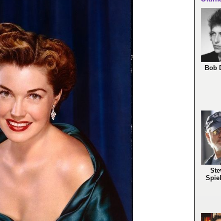
Bob 
Ste
Spie