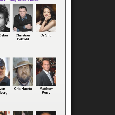
Dylan
Christian
Qi Shu
Petzold
ven
Cris Huerta
Matthew
lberg
Perry