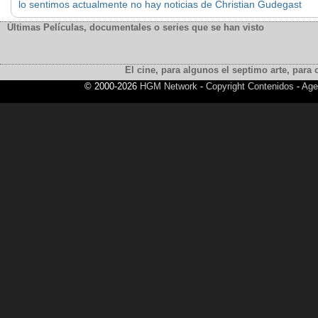
lo sentimos actualmente no hay noticias de Christian Gudegast
Últimas Películas, documentales o series que se han visto
El cine, para algunos el septimo arte, para o
© 2000-2026
HGM Network
-
Copyright Contenidos
-
Age