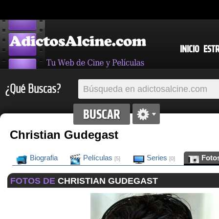
INICIO
EST
¿Qué Buscas?
Christian Gudegast
Biografia
Películas
Series
Foto
[5]
[0]
FOTOS DE
CHRISTIAN GUDEGAST