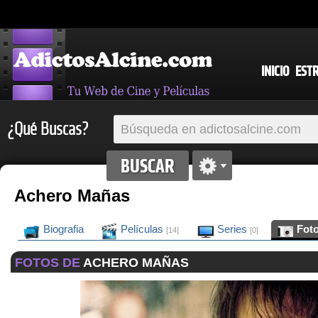
INICIO
EST
¿Qué Buscas?
Achero Mañas
Biografia
Películas
Series
Fot
[14]
[0]
FOTOS DE
ACHERO MAÑAS