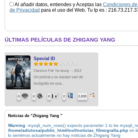
Al añadir datos, entiendes y Aceptas las
Condiciones de
de Privacidad
para el uso del Web. Tu Ip es : 216.73.217.3
ÚLTIMAS PELÍCULAS DE ZHIGANG YANG
Special ID
Clarence Fok Yiu-leung - - 2013
Un policía y su equipo van de
incógnito en una...
0
0
0
2
2,035
Noticias de “Zhigang Yang ”
Warning
: mysqli_num_rows() expects parameter 1 to be mysqli_res
/home/adictosa/public_html/incl/noticias_filmografia.php
on l
lo sentimos actualmente no hay noticias de Zhigang Yang