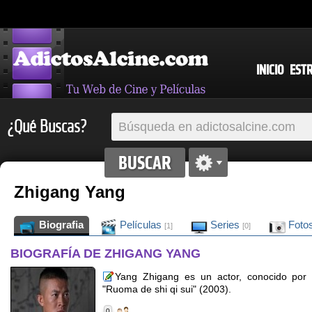
INICIO
EST
¿Qué Buscas?
Zhigang Yang
Biografia
Películas
Series
Foto
[1]
[0]
BIOGRAFÍA DE ZHIGANG YANG
Yang Zhigang es un actor, conocido por 
"Ruoma de shi qi sui" (2003).
0