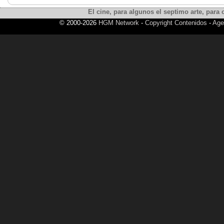
El cine, para algunos el septimo arte, para o
© 2000-2026
HGM Network
-
Copyright Contenidos
-
Age