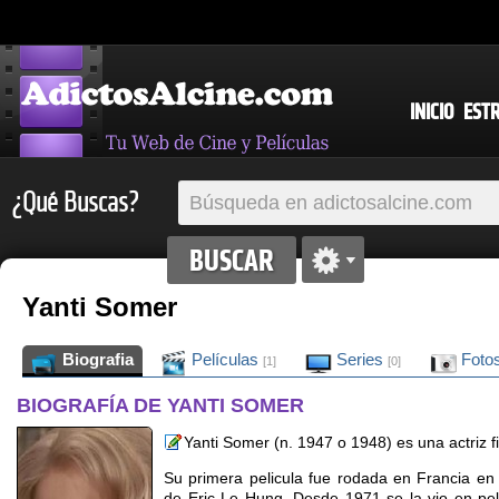
INICIO
EST
¿Qué Buscas?
Yanti Somer
Biografia
Películas
Series
Foto
[1]
[0]
BIOGRAFÍA DE YANTI SOMER
Yanti Somer (n. 1947 o 1948) es una actriz f
Su primera pelicula fue rodada en Francia en
de Eric Le Hung. Desde 1971 se la vio en peli