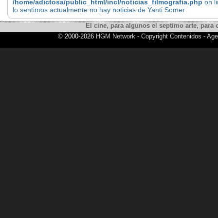
/home/adictosa/public_html/incl/noticias_filmografia.php
on l
lo sentimos actualmente no hay noticias de Yanti Somer
El cine, para algunos el septimo arte, para o
© 2000-2026
HGM Network
-
Copyright Contenidos
-
Age