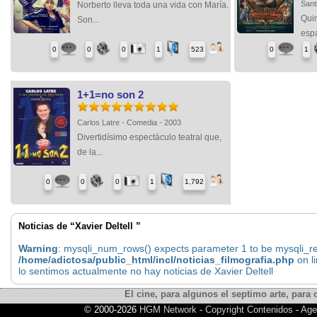
Sant
Norberto lleva toda una vida con María.
Quin
Son...
espa
0
0
0
1
523
0
1
1+1=no son 2
Carlos Latre - Comedia - 2003
Divertidísimo espectáculo teatral que,
de la...
0
0
0
1
1,792
Noticias de “Xavier Deltell ”
Warning
: mysqli_num_rows() expects parameter 1 to be mysqli_res
/home/adictosa/public_html/incl/noticias_filmografia.php
on l
lo sentimos actualmente no hay noticias de Xavier Deltell
El cine, para algunos el septimo arte, para o
© 2000-2026
HGM Network
-
Copyright Contenidos
-
Age