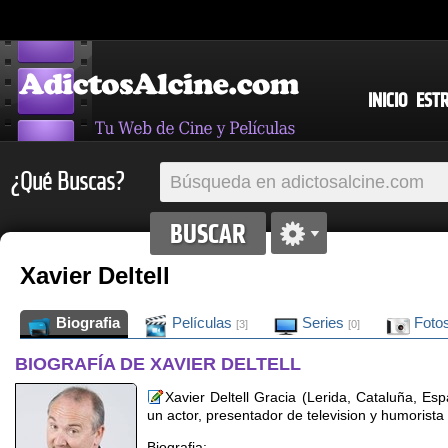
INICIO
EST
¿Qué Buscas?
Xavier Deltell
Biografia
Películas
Series
Foto
[3]
[0]
BIOGRAFÍA DE XAVIER DELTELL
Xavier Deltell Gracia (Lerida, Cataluña, E
un actor, presentador de television y humorista
Biografia: