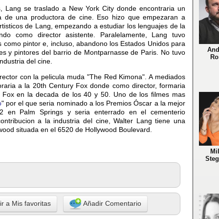
 Lang se traslado a New York City donde encontraria un
ina de una productora de cine. Eso hizo que empezaran a
artisticos de Lang, empezando a estudiar los lenguajes de la
ando como director asistente. Paralelamente, Lang tuvo
as como pintor e, incluso, abandono los Estados Unidos para
And
res y pintores del barrio de Montparnasse de Paris. No tuvo
Ro
industria del cine.
rector con la pelicula muda "The Red Kimona". A mediados
raria a la 20th Century Fox donde como director, formaria
la Fox en la decada de los 40 y 50. Uno de los filmes mas
o
" por el que seria nominado a los Premios Óscar a la mejor
72 en Palm Springs y seria enterrado en el cementerio
ontribucion a la industria del cine, Walter Lang tiene una
ywood situada en el 6520 de Hollywood Boulevard.
Mil
Ste
r a Mis favoritas
Añadir Comentario