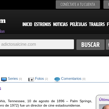
CONÉCTATE A TU CUENTA
INICIO
ESTRENOS
NOTICIAS
PELÍCULAS
TRAILERS
F
Series
Fotos
Comentarios
[0]
[2]
[0]
G
Últim
his, Tennessee, 10 de agosto de 1896 – Palm Springs,
rero de 1972) fue un director de cine estadounidense.