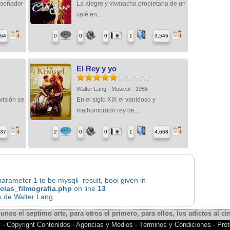
iseñador
La alegre y vivaracha propietaria de un
café en...
764
0
0
0
1
3,546
El Rey y yo
Walter Lang - Musical - 1956
visión se
En el siglo XIX el vanidoso y
malhumorado rey de...
737
2
0
0
1
4,668
rameter 1 to be mysqli_result, bool given in
icias_filmografia.php
on line
13
s de Walter Lang
gunos el septimo arte, para otros el primero, para ellos, los adictos al cin
k
-
Copyright Contenidos
-
Agencias y Medios
-
Términos y Condiciones
-
Prot