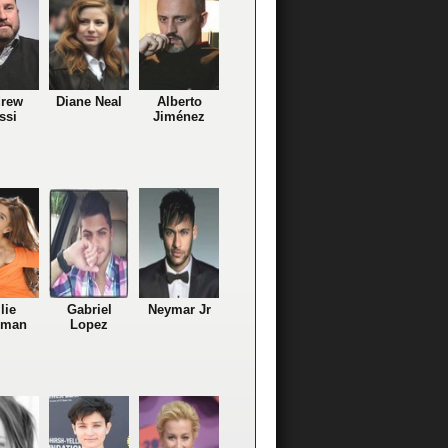
rew
Diane Neal
Alberto
ssi
Jiménez
lie
Gabriel
Neymar Jr
gman
Lopez