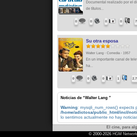
Documental realizado por el d
de títulos...
0
0
0
0
Su otra esposa
Walter Lang - Comedia - 1957
En un importante canal de tele
ha...
0
0
0
1
2,
Noticias de “Walter Lang ”
Warning
: mysqli_num_rows() expects pa
/home/adictosa/public_html/incl/not
lo sentimos actualmente no hay noticia
El cine, para al
© 2000-2026
HGM Networ