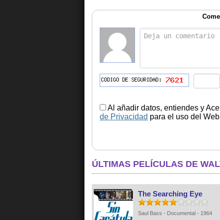
Comen
Al añadir datos, entiendes y Ace
de Privacidad
para el uso del Web.
ÚLTIMAS PELÍCULAS DE WA
The Searching Eye
Saul Bass - Documental - 1964