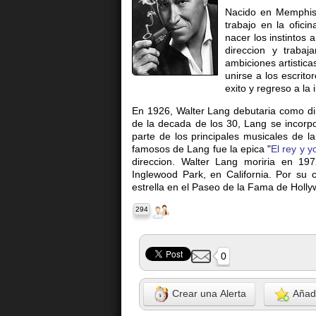
Nacido en Memphis,
trabajo en la ofic
nacer los instintos 
direccion y trabaj
ambiciones artistic
unirse a los escrito
exito y regreso a la 
En 1926, Walter Lang debutaria como di
de la decada de los 30, Lang se incorpo
parte de los principales musicales de 
famosos de Lang fue la epica "
El rey y y
direccion. Walter Lang moriria en 19
Inglewood Park, en California. Por su c
estrella en el Paseo de la Fama de Holl
294
0
Crear una Alerta
Añadi