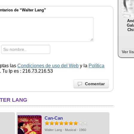
tarios de “Walter Lang”
And
Gal
Chi
Ver li
ptas las
Condiciones de uso del Web
y la
Política
 Tu Ip es : 216.73.216.53
Comentar
LTER LANG
Can-Can
Walter Lang - Musical - 1960