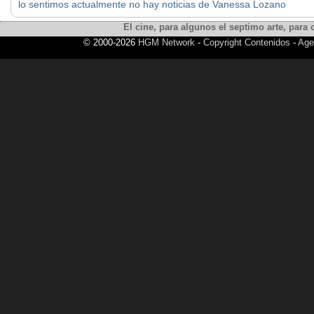
lo sentimos actualmente no hay noticias de Vanessa Lozano
El cine, para algunos el septimo arte, para o
© 2000-2026
HGM Network
-
Copyright Contenidos
-
Age