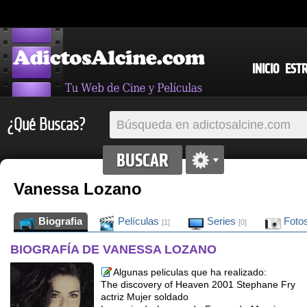
INICIO
EST
¿Qué Buscas?
Vanessa Lozano
Biografia
Películas
Series
Foto
[1]
[0]
BIOGRAFÍA DE VANESSA LOZANO
Algunas peliculas que ha realizado:
The discovery of Heaven 2001 Stephane Fry
actriz Mujer soldado