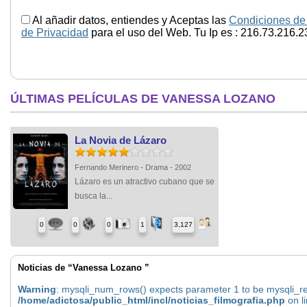
Al añadir datos, entiendes y Aceptas las
Condiciones de
de Privacidad
para el uso del Web. Tu Ip es : 216.73.216.2
ÚLTIMAS PELÍCULAS DE VANESSA LOZANO
La Novia de Lázaro
Fernando Merinero - Drama - 2002
Lázaro es un atractivo cubano que se
busca la...
0
0
0
1
3,127
Noticias de “Vanessa Lozano ”
Warning
: mysqli_num_rows() expects parameter 1 to be mysqli_res
/home/adictosa/public_html/incl/noticias_filmografia.php
on l