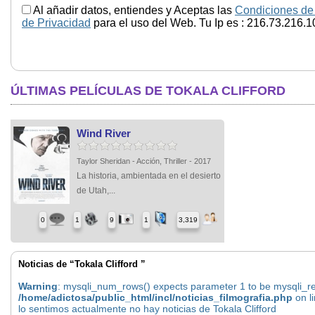
Al añadir datos, entiendes y Aceptas las
Condiciones de
de Privacidad
para el uso del Web. Tu Ip es : 216.73.216.1
ÚLTIMAS PELÍCULAS DE TOKALA CLIFFORD
Wind River
Taylor Sheridan - Acción, Thriller - 2017
La historia, ambientada en el desierto
de Utah,...
0
1
9
1
3,319
Noticias de “Tokala Clifford ”
Warning
: mysqli_num_rows() expects parameter 1 to be mysqli_res
/home/adictosa/public_html/incl/noticias_filmografia.php
on l
lo sentimos actualmente no hay noticias de Tokala Clifford