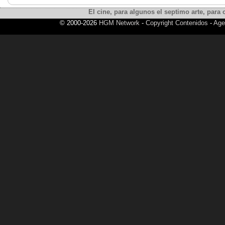
El cine, para algunos el septimo arte, para o
© 2000-2026
HGM Network
-
Copyright Contenidos
-
Age