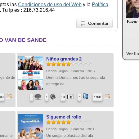
ptas las
Condiciones de uso del Web
y la
Política
 Tu Ip es : 216.73.216.44
Favio
Comentar
O VAN DE SANDE
Ver li
Niños grandes 2
Dennis Dugan - Comedia - 2013
 agente de
Dennis Dunan nos trae la segunda
entrega de...
003
0
1
13
7
7,931
Sígueme el rollo
Dennis Dugan - Comedia - 2011
sionante
Un cirujano plástico disfruta