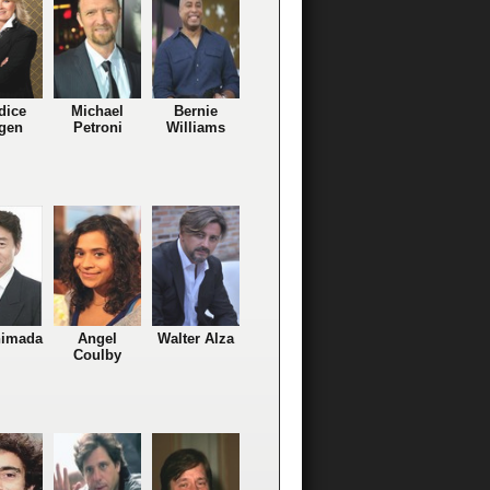
dice
Michael
Bernie
gen
Petroni
Williams
himada
Angel
Walter Alza
Coulby