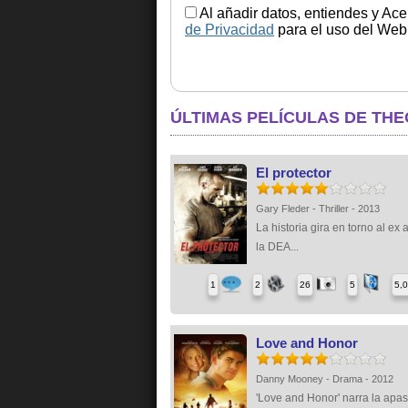
Al añadir datos, entiendes y Ace
de Privacidad
para el uso del Web.
ÚLTIMAS PELÍCULAS DE THE
El protector
Gary Fleder - Thriller - 2013
La historia gira en torno al ex
la DEA...
1
2
26
5
5,
Love and Honor
Danny Mooney - Drama - 2012
'Love and Honor' narra la apa