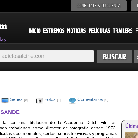
CONÉCTATE A TU CUENTA
INICIO
ESTRENOS
NOTICIAS
PELÍCULAS
TRAILERS
F
Series
Fotos
Comentarios
[0]
[1]
[0]
 SANDE
nda con una titulacion de la Academia Dutch Film en
Últim
do trabajando como director de fotografia desde 1972.
culas documentales, cortos, series televisivas y programas