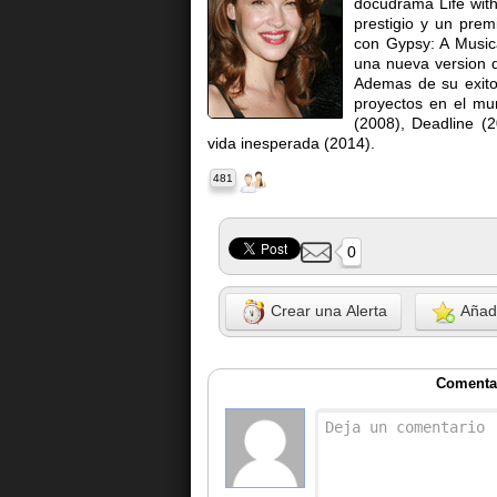
docudrama Life wit
prestigio y un pre
con Gypsy: A Musica
una nueva version d
Ademas de su exito 
proyectos en el mu
(2008), Deadline (2
vida inesperada (2014).
481
0
Crear una Alerta
Añadi
Comenta