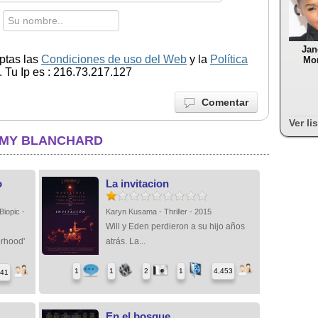
Jan
ptas las
Condiciones de uso del Web
y la
Política
Mo
 Tu Ip es : 216.73.217.127
Comentar
Ver li
MMY BLANCHARD
o
La invitacion
Biopic -
Karyn Kusama - Thriller - 2015
Will y Eden perdieron a su hijo años
orhood'
atrás. La...
1
1
2
1
4,453
641
En el bosque