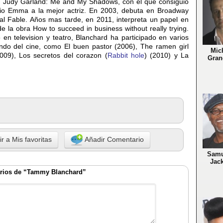
h Judy Garland: Me and My Shadows, con el que consiguio
mio Emma a la mejor actriz. En 2003, debuta en Broadway
l Fable. Años mas tarde, en 2011, interpreta un papel en
e la obra How to succeed in business without really trying.
en television y teatro, Blanchard ha participado en varios
ndo del cine, como El buen pastor (2006), The ramen girl
Mic
009), Los secretos del corazon (
Rabbit hole
) (2010) y La
Gran
r a Mis favoritas
Añadir Comentario
Samu
Jac
rios de “Tammy Blanchard”