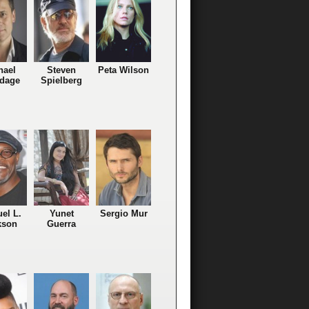
hael
Steven
Peta Wilson
dage
Spielberg
el L.
Yunet
Sergio Mur
kson
Guerra