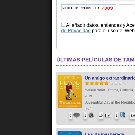
Al añadir datos, entiendes y Ace
de Privacidad
para el uso del Web.
ÚLTIMAS PELÍCULAS DE TA
Un amigo extraordinari
Marielle Heller - Drama, Comedia, 
2019
'A Beautiful Day in the Neighb
está...
0
1
10
1
3,
La vida inesperada