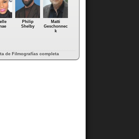
elle
Philip
Matti
nae
Shelby
Geschonnec
k
sta de Filmografías completa