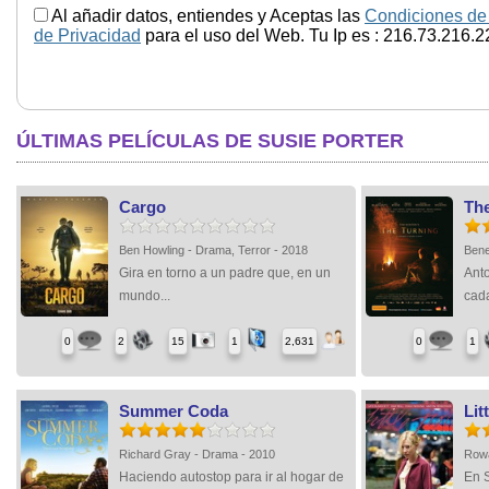
Al añadir datos, entiendes y Aceptas las
Condiciones de
de Privacidad
para el uso del Web. Tu Ip es : 216.73.216.2
ÚLTIMAS PELÍCULAS DE SUSIE PORTER
Cargo
Th
Ben Howling - Drama, Terror - 2018
Bene
Gira en torno a un padre que, en un
Anto
mundo...
cada
0
2
15
1
2,631
0
1
Summer Coda
Lit
Richard Gray - Drama - 2010
Rowa
Haciendo autostop para ir al hogar de
En S