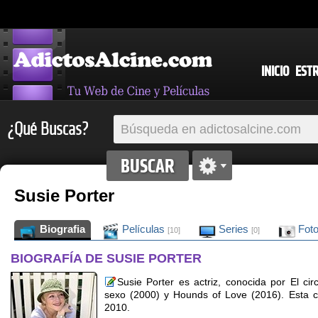
INICIO
EST
¿Qué Buscas?
Susie Porter
Biografia
Películas
Series
Fot
[10]
[0]
BIOGRAFÍA DE SUSIE PORTER
Susie Porter es actriz, conocida por El cir
sexo (2000) y Hounds of Love (2016). Esta 
2010.