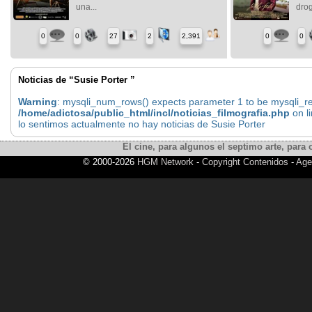
una...
drog
0
0
27
2
2,391
0
0
Noticias de “Susie Porter ”
Warning
: mysqli_num_rows() expects parameter 1 to be mysqli_res
/home/adictosa/public_html/incl/noticias_filmografia.php
on l
lo sentimos actualmente no hay noticias de Susie Porter
El cine, para algunos el septimo arte, para o
© 2000-2026
HGM Network
-
Copyright Contenidos
-
Age