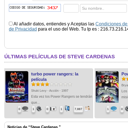
Al añadir datos, entiendes y Aceptas las
Condiciones de
de Privacidad
para el uso del Web. Tu Ip es : 216.73.216.1
ÚLTIMAS PELÍCULAS DE STEVE CARDENAS
turbo power rangers: la
Pow
película
Brya
Shuki Levy - Acción - 1997
Los
Esta vez los Power Rangers se tendrán
misi
que...
0
1
0
1
7,887
1
0
Noticias de “Steve Cardenas ”