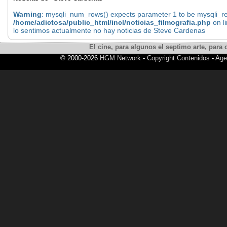
Warning
: mysqli_num_rows() expects parameter 1 to be mysqli_res
/home/adictosa/public_html/incl/noticias_filmografia.php
on l
lo sentimos actualmente no hay noticias de Steve Cardenas
El cine, para algunos el septimo arte, para o
© 2000-2026
HGM Network
-
Copyright Contenidos
-
Age