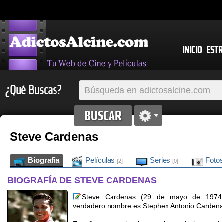
INICIO
EST
¿Qué Buscas?
Steve Cardenas
Biografia
Películas
Series
Foto
[2]
[0]
BIOGRAFÍA DE STEVE CARDENAS
Steve Cardenas (29 de mayo de 1974),
verdadero nombre es Stephen Antonio Cardena