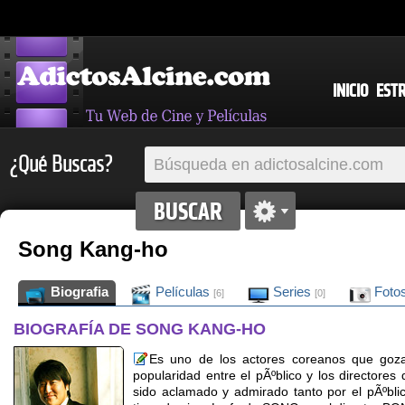
INICIO
EST
¿Qué Buscas?
Song Kang-ho
Biografia
Películas
Series
Foto
[6]
[0]
BIOGRAFÍA DE SONG KANG-HO
Es uno de los actores coreanos que goza
popularidad entre el pÃºblico y los directores
sido aclamado y admirado tanto por el pÃºbli