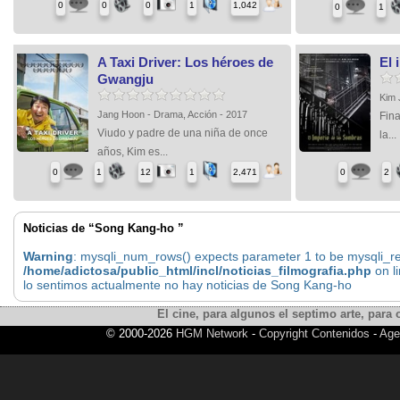
0
0
0
1
1,042
0
1
A Taxi Driver: Los héroes de
El 
Gwangju
Kim 
Jang Hoon - Drama, Acción - 2017
Fina
Viudo y padre de una niña de once
la...
años, Kim es...
0
1
12
1
2,471
0
2
Noticias de “Song Kang-ho ”
Warning
: mysqli_num_rows() expects parameter 1 to be mysqli_res
/home/adictosa/public_html/incl/noticias_filmografia.php
on l
lo sentimos actualmente no hay noticias de Song Kang-ho
El cine, para algunos el septimo arte, para o
© 2000-2026
HGM Network
-
Copyright Contenidos
-
Age