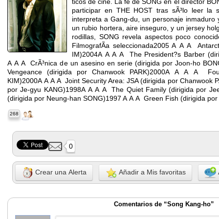
ticos de cine. La fe de SONG en el director B
participar en THE HOST tras sÃ³lo leer la s
interpreta a Gang-du, un personaje inmaduro y
un rubio hortera, aire inseguro, y un jersey hol
rodillas, SONG revela aspectos poco conocido
FilmografÃ­a seleccionada2005 A A A Antarctic
IM)2004A A A A The President?s Barber (dir
A A A CrÃ³nica de un asesino en serie (dirigida por Joon-ho BO
Vengeance (dirigida por Chanwook PARK)2000A A A A Foul 
KIM)2000A A A A Joint Security Area: JSA (dirigida por Chanwook P
por Je-gyu KANG)1998A A A A The Quiet Family (dirigida por J
(dirigida por Neung-han SONG)1997 A A A Green Fish (dirigida po
268
0
Crear una Alerta
Añadir a Mis favoritas
Comentarios de “Song Kang-ho”