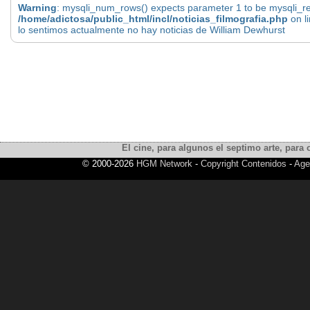
Warning
: mysqli_num_rows() expects parameter 1 to be mysqli_res
/home/adictosa/public_html/incl/noticias_filmografia.php
on l
lo sentimos actualmente no hay noticias de William Dewhurst
El cine, para algunos el septimo arte, para o
© 2000-2026
HGM Network
-
Copyright Contenidos
-
Age