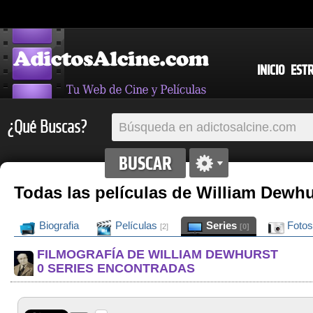
INICIO
EST
¿Qué Buscas?
Todas las películas de William Dewhu
Biografia
Películas
Series
Foto
[2]
[0]
FILMOGRAFÍA DE WILLIAM DEWHURST
0 SERIES ENCONTRADAS