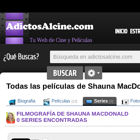
INICIO
EST
¿Qué Buscas?
Todas las películas de Shauna MacD
Biografia
Películas
Series
Fot
[13]
[0]
FILMOGRAFÍA DE SHAUNA MACDONALD
0 SERIES ENCONTRADAS