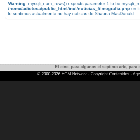
Warning
: mysqli_num_rows() expects parameter 1 to be mysqli_res
/home/adictosa/public_html/incl/noticias_filmografia.php
on l
lo sentimos actualmente no hay noticias de Shauna MacDonald
El cine, para algunos el septimo arte, para o
© 2000-2026
HGM Network
-
Copyright Contenidos
-
Age