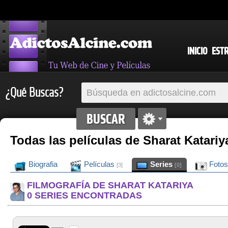
INICIO
EST
¿Qué Buscas?
Todas las películas de Sharat Katariy
Biografia
Películas
Series
Foto
[3]
[0]
FILMOGRAFÍA DE SHARAT KATARIYA
0 SERIES ENCONTRADAS