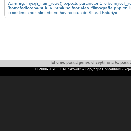
Warning
: mysqli_num_rows() expects parameter 1 to be mysqli_res
/home/adictosa/public_html/incl/noticias_filmografia.php
on l
lo sentimos actualmente no hay noticias de Sharat Katariya
El cine, para algunos el septimo arte, para o
© 2000-2026
HGM Network
-
Copyright Contenidos
-
Age