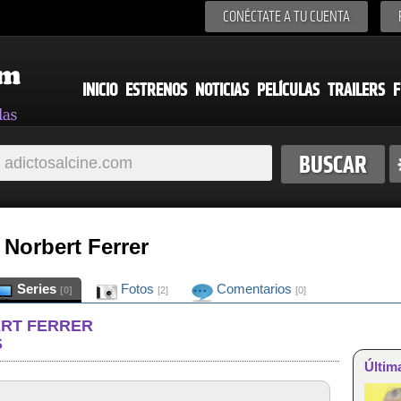
CONÉCTATE A TU CUENTA
INICIO
ESTRENOS
NOTICIAS
PELÍCULAS
TRAILERS
F
 Norbert Ferrer
Series
Fotos
Comentarios
[0]
[2]
[0]
ERT FERRER
S
Últim