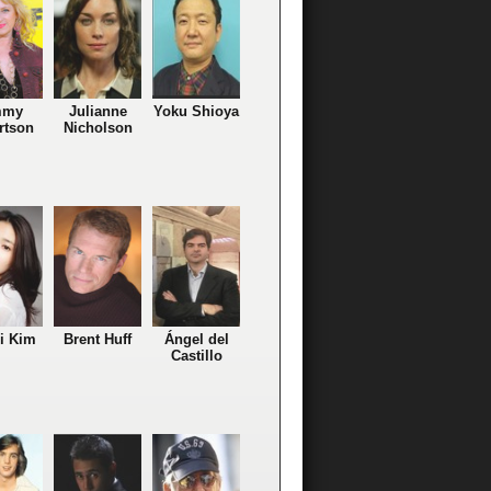
mmy
Julianne
Yoku Shioya
rtson
Nicholson
i Kim
Brent Huff
Ángel del
Castillo