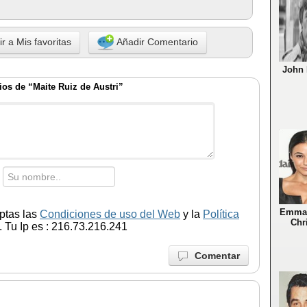
r a Mis favoritas
Añadir Comentario
John 
os de “Maite Ruiz de Austri”
Emman
ptas las
Condiciones de uso del Web
y la
Política
Chr
 Tu Ip es : 216.73.216.241
Comentar