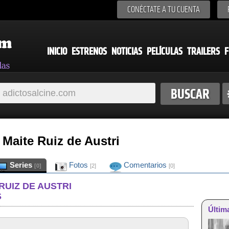
CONÉCTATE A TU CUENTA
INICIO
ESTRENOS
NOTICIAS
PELÍCULAS
TRAILERS
F
 Maite Ruiz de Austri
Series
Fotos
Comentarios
[0]
[2]
[0]
RUIZ DE AUSTRI
S
Últim