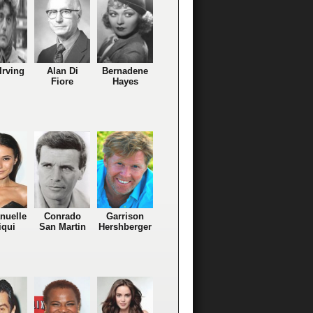
Irving
Alan Di
Bernadene
Fiore
Hayes
uelle
Conrado
Garrison
iqui
San Martin
Hershberger