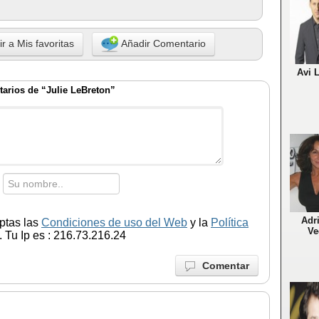
r a Mis favoritas
Añadir Comentario
Avi 
arios de “Julie LeBreton”
Adr
ptas las
Condiciones de uso del Web
y la
Política
Ve
 Tu Ip es : 216.73.216.24
Comentar