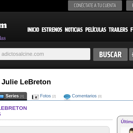
CONÉCTATE A TU CUENTA
INICIO
ESTRENOS
NOTICIAS
PELÍCULAS
TRAILERS
F
 Julie LeBreton
Series
Fotos
Comentarios
[0]
[2]
[0]
 LEBRETON
S
Últim