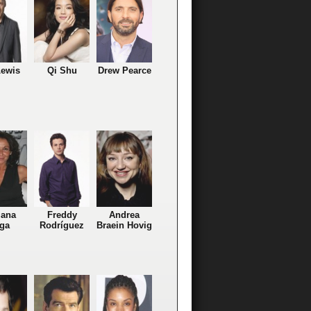
Lewis
Qi Shu
Drew Pearce
iana
Freddy
Andrea
ga
Rodríguez
Braein Hovig