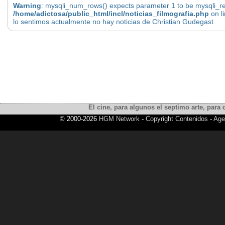
Warning
: mysqli_num_rows() expects parameter 1 to be mysqli_res
/home/adictosa/public_html/incl/noticias_filmografia.php
on l
lo sentimos actualmente no hay noticias de Christian Gudegast
El cine, para algunos el septimo arte, para o
© 2000-2026
HGM Network
-
Copyright Contenidos
-
Age