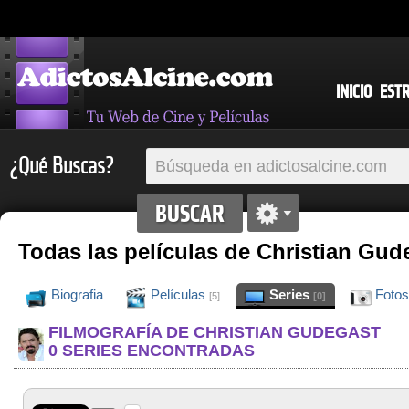
INICIO
EST
¿Qué Buscas?
Todas las películas de Christian Gud
Biografia
Películas
Series
Foto
[5]
[0]
FILMOGRAFÍA DE CHRISTIAN GUDEGAST
0 SERIES ENCONTRADAS