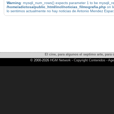
Warning
: mysqli_num_rows() expects parameter 1 to be mysqli_res
/home/adictosa/public_html/incl/noticias_filmografia.php
on l
lo sentimos actualmente no hay noticias de Antonio Mendez Espar
El cine, para algunos el septimo arte, para o
© 2000-2026
HGM Network
-
Copyright Contenidos
-
Age