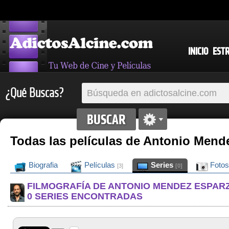
INICIO
EST
¿Qué Buscas?
Todas las películas de Antonio Mend
Biografia
Películas
Series
Foto
[3]
[0]
FILMOGRAFÍA DE ANTONIO MENDEZ ESPAR
0 SERIES ENCONTRADAS