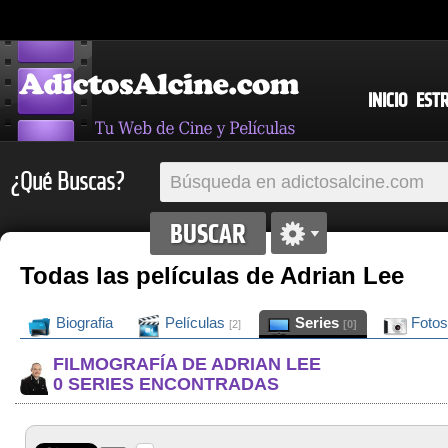
INICIO
EST
¿Qué Buscas?
Todas las películas de Adrian Lee
Biografia
Películas
Series
Foto
[2]
[0]
FILMOGRAFÍA DE ADRIAN LEE
0 SERIES ENCONTRADAS