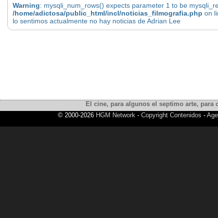
Warning
: mysqli_num_rows() expects parameter 1 to be mysqli_res
/home/adictosa/public_html/incl/noticias_filmografia.php
on l
lo sentimos actualmente no hay noticias de Adrian Lee
El cine, para algunos el septimo arte, para o
© 2000-2026
HGM Network
-
Copyright Contenidos
-
Age