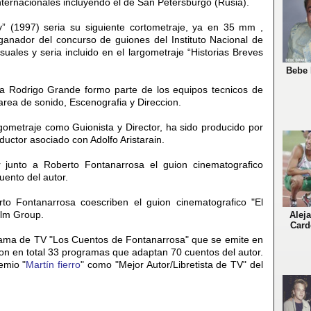
internacionales incluyendo el de San Petersburgo (Rusia).
y” (1997) seria su siguiente cortometraje, ya en 35 mm ,
ganador del concurso de guiones del Instituto Nacional de
suales y seria incluido en el largometraje “Historias Breves
Bebe 
sta Rodrigo Grande formo parte de los equipos tecnicos de
area de sonido, Escenografia y Direccion.
rgometraje como Guionista y Director, ha sido producido por
uctor asociado con Adolfo Aristarain.
 junto a Roberto Fontanarrosa el guion cinematografico
uento del autor.
o Fontanarrosa coescriben el guion cinematografico "El
ilm Group.
Alej
Card
grama de TV "Los Cuentos de Fontanarrosa" que se emite en
son en total 33 programas que adaptan 70 cuentos del autor.
emio "
Martín fierro
" como "Mejor Autor/Libretista de TV" del