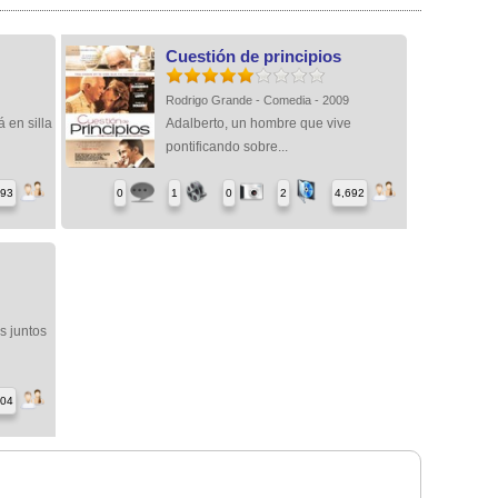
Cuestión de principios
Rodrigo Grande - Comedia - 2009
 en silla
Adalberto, un hombre que vive
pontificando sobre...
493
0
1
0
2
4,692
s juntos
604