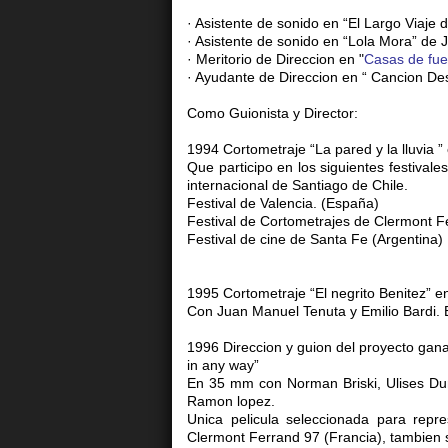
· Asistente de sonido en “El Largo Viaje
· Asistente de sonido en “Lola Mora” de J
· Meritorio de Direccion en "
Casas de fu
· Ayudante de Direccion en “ Cancion De
Como Guionista y Director:
1994 Cortometraje “La pared y la lluvia 
Que participo en los siguientes festivales
internacional de Santiago de Chile.
Festival de Valencia. (España)
Festival de Cortometrajes de Clermont F
Festival de cine de Santa Fe (Argentina)
1995 Cortometraje “El negrito Benitez” 
Con Juan Manuel Tenuta y Emilio Bardi. 
1996 Direccion y guion del proyecto gan
in any way”
En 35 mm con Norman Briski, Ulises Dum
Ramon lopez.
Unica pelicula seleccionada para repre
Clermont Ferrand 97 (Francia), tambien 