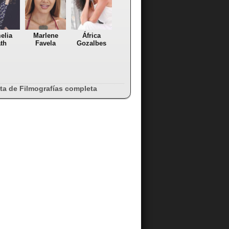
elia
Marlene
África
th
Favela
Gozalbes
sta de Filmografías completa