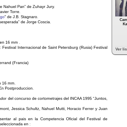
 de Nahuel Pan” de Zuhayr Jury.
avier Torre.
ego
" de J.B. Stagnaro.
Cam
sesperada” de Jorge Coscia.
Ka
” en 16 mm .
: Festival Internacional de Saint Petersburg (Rusia) Festival
Ver li
errand (Francia)
en 16 mm.
En Postproduccion.
ador del concurso de cortometrajes del INCAA 1995 “Juntos,
ont, Jessica Schultz, Nahuel Mutti, Horacio Ferrer y Juan
sentar al pais en la Competencia Oficial del Festival de
seleccionada en :