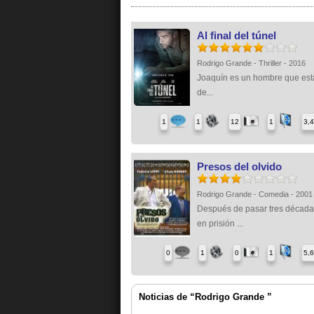
Al final del túnel
Rodrigo Grande - Thriller - 2016
Joaquín es un hombre que está
de...
1
1
12
1
3,
Presos del olvido
Rodrigo Grande - Comedia - 2001
Después de pasar tres década
en prisión ...
0
1
0
1
5,
Noticias de “Rodrigo Grande ”