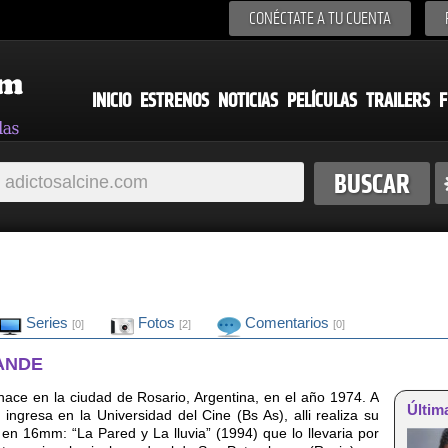
CONÉCTATE A TU CUENTA
INICIO
ESTRENOS
NOTICIAS
PELÍCULAS
TRAILERS
F
Series
Fotos
Comentarios
[0]
[2]
[0]
ANDE
ace en la ciudad de Rosario, Argentina, en el año 1974. A
Últim
ingresa en la Universidad del Cine (Bs As), alli realiza su
 en 16mm: “La Pared y La lluvia” (1994) que lo llevaria por