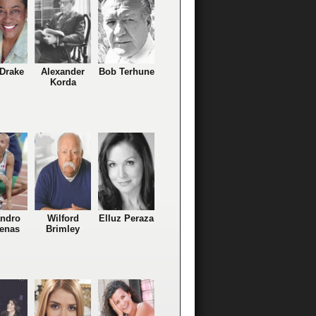
Drake
Alexander
Bob Terhune
Korda
andro
Wilford
Elluz Peraza
enas
Brimley