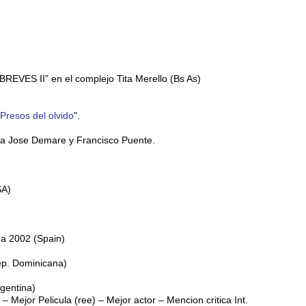
REVES II” en el complejo Tita Merello (Bs As)
Presos del olvido
".
ia Jose Demare y Francisco Puente.
SA)
da 2002 (Spain)
ep. Dominicana)
rgentina)
 Mejor Pelicula (ree) – Mejor actor – Mencion critica Int.