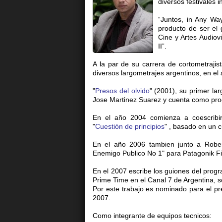
diversos festivales 
“Juntos, in Any Wa
producto de ser el 
Cine y Artes Audiovi
II”.
A la par de su carrera de cortometraji
diversos largometrajes argentinos, en el 
"
Presos del olvido
" (2001), su primer la
Jose Martinez Suarez y cuenta como prod
En el año 2004 comienza a coescribir
"
Cuestión de principios
" , basado en un c
En el año 2006 tambien junto a Robert
Enemigo Publico No 1" para Patagonik F
En el 2007 escribe los guiones del pro
Prime Time en el Canal 7 de Argentina, 
Por este trabajo es nominado para el pr
2007.
Como integrante de equipos tecnicos: