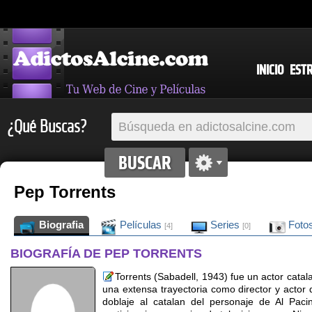
INICIO
EST
¿Qué Buscas?
Pep Torrents
Biografia
Películas
Series
Foto
[4]
[0]
BIOGRAFÍA DE PEP TORRENTS
Torrents (Sabadell, 1943) fue un actor catala
una extensa trayectoria como director y actor 
doblaje al catalan del personaje de Al Paci