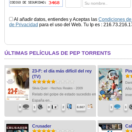
Al añadir datos, entiendes y Aceptas las
Condiciones de
de Privacidad
para el uso del Web. Tu Ip es : 216.73.216.1
ÚLTIMAS PELÍCULAS DE PEP TORRENTS
23-F: el día más difícil del rey
Pi
(TV)
Dani
Silvia Quer - Hechos Reales - 2009
Año
Relato del golpe de estado sucedido en
inve
España en...
0
1
0
2
6,667
1
1
Crusader
Cal