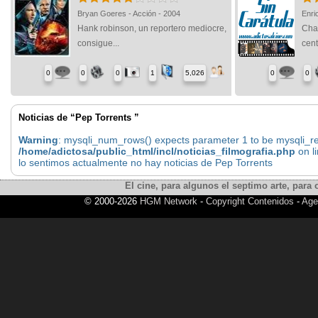
Bryan Goeres - Acción - 2004
Enri
Hank robinson, un reportero mediocre,
Char
consigue...
cent
0
0
0
1
5,026
0
0
Noticias de “Pep Torrents ”
Warning
: mysqli_num_rows() expects parameter 1 to be mysqli_res
/home/adictosa/public_html/incl/noticias_filmografia.php
on l
lo sentimos actualmente no hay noticias de Pep Torrents
El cine, para algunos el septimo arte, para o
© 2000-2026
HGM Network
-
Copyright Contenidos
-
Age