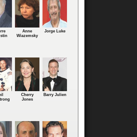
rre
Anne
Jorge Luke
stin
Wiazemsky
il
Cherry
Barry Julien
trong
Jones