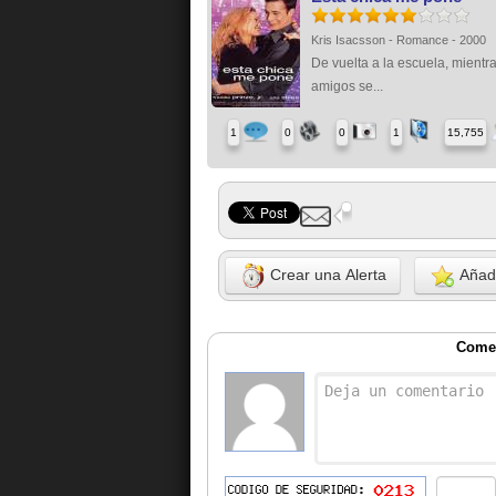
Kris Isacsson - Romance - 2000
De vuelta a la escuela, mientr
amigos se...
1
0
0
1
15,755
Crear una Alerta
Añadi
Comen