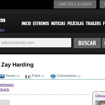
CONÉCTATE A TU CUENTA
INICIO
ESTRENOS
NOTICIAS
PELÍCULAS
TRAILERS
F
e Zay Harding
Series
Fotos
Comentarios
[0]
[2]
[0]
ARDING
ADAS
Últim