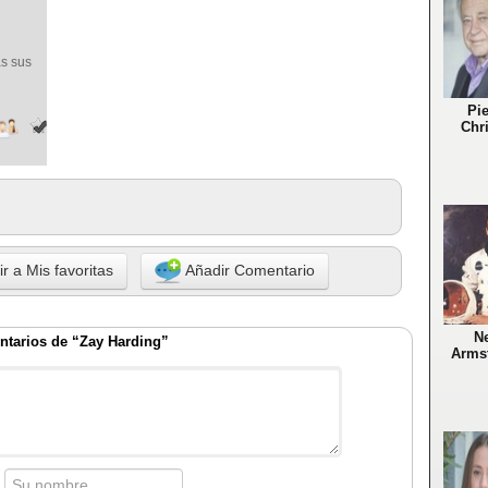
as sus
Pie
Chri
r a Mis favoritas
Añadir Comentario
Ne
tarios de “Zay Harding”
Arms