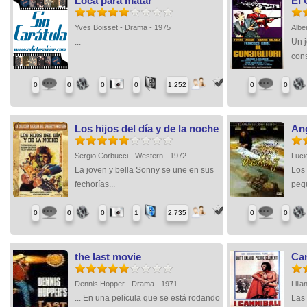
Loca para matar
El 
Yves Boisset - Drama - 1975
Albe
...
Un 
cons
0
0
0
0
1,252
0
0
Los hijos del día y de la noche
Ang
Sergio Corbucci - Western - 1972
Lucio
La joven y bella Sonny se une en sus
Los
fechorías...
peq
0
0
0
1
2,735
0
0
the last movie
Can
Dennis Hopper - Drama - 1971
Lili
... En una película que se está rodando
Las 