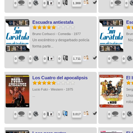
0
0
0
0
1,369
0
0
Escuadra antiestafa
Esc
Bruno Corbucci - Comedia - 1977
Brun
Un excéntrico y desgarbado policía
Nico
forma parte...
0
0
0
0
1,711
0
0
Los Cuatro del apocalipsis
El 
Lucio Fulci - Western - 1975
Serg
...
Unos
roba
0
0
0
1
3,017
0
0