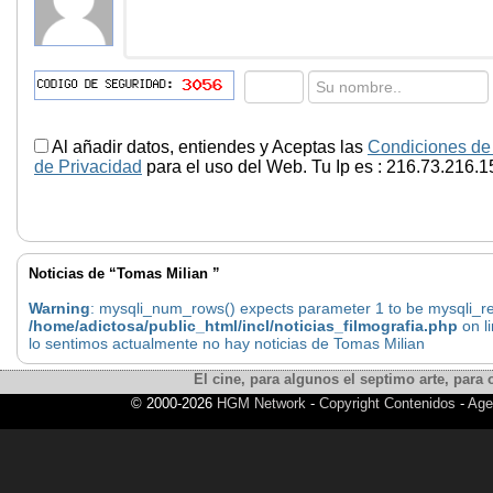
Al añadir datos, entiendes y Aceptas las
Condiciones de
de Privacidad
para el uso del Web. Tu Ip es : 216.73.216.1
Noticias de “Tomas Milian ”
Warning
: mysqli_num_rows() expects parameter 1 to be mysqli_res
/home/adictosa/public_html/incl/noticias_filmografia.php
on l
lo sentimos actualmente no hay noticias de Tomas Milian
El cine, para algunos el septimo arte, para o
© 2000-2026
HGM Network
-
Copyright Contenidos
-
Age