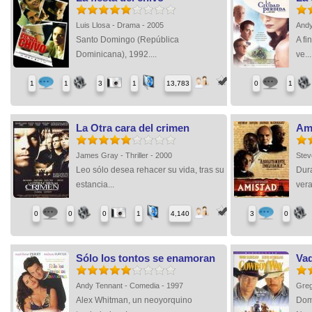
Luis Llosa - Drama - 2005
Andy
Santo Domingo (República
A fi
Dominicana), 1992....
ve...
1
1
3
1
13,783
0
1
La Otra cara del crimen
Am
James Gray - Thriller - 2000
Stev
Leo sólo desea rehacer su vida, tras su
Dur
estancia...
vera
0
0
0
1
4,140
3
0
Sólo los tontos se enamoran
Va
Andy Tennant - Comedia - 1997
Greg
Alex Whitman, un neoyorquino
Dom