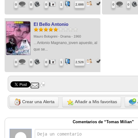
0
0
0
1
2,686
0
0
El Bello Antonio
Mauro Bolognini - Drama - 1960
... Antonio Magnano, joven apuesto, al
que se...
0
0
0
1
2,526
Crear una Alerta
Añadir a Mis favoritas
Comentarios de “Tomas Milian”