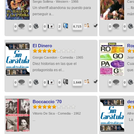
Sergio Sollima - Western - 1966
Caro
Un sheriff abandona su puesto para
... 
perseguir a...
márm
0
0
0
2
6,715
0
0
El Dinero
Ro
Giorgio Cavedon - Comedia - 1965
Jean
Diez historias en las que el
Cuat
protagonista es el...
que.
0
0
0
0
1,648
0
0
Boccaccio ’70
des
Vittorio De Sica - Comedia - 1962
Alfr
...
La f