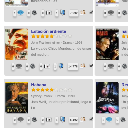
trasladado a Las...
Nuev
1
0
0
1
7,992
0
0
Estación ardiente
nai
John Frankenheimer - Drama - 1994
John
La vida de Chico Mendes, un defensor
Un p
del medio...
ir de
0
0
0
1
14,778
0
0
Habana
Re
Sydney Pollack - Drama - 1990
Tony
Jack Weil, un tahur profesional, llega a
Un p
La...
los 
0
0
0
1
6,492
2
0