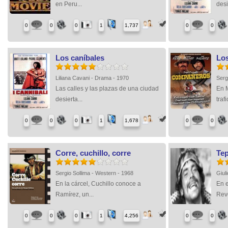
en Peru...
desi
0
0
0
1
1,737
0
0
Los caníbales
Lo
Liliana Cavani - Drama - 1970
Serg
Las calles y las plazas de una ciudad
En M
desierta...
trafi
0
0
0
1
1,678
0
0
Corre, cuchillo, corre
Tep
Sergio Sollima - Western - 1968
Giul
En la cárcel, Cuchillo conoce a
En e
Ramírez, un...
Revo
0
0
0
1
4,256
0
0