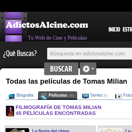
INICIO
EST
¿Qué Buscas?
Todas las películas de Tomas Milian
Biografia
Películas
Series
Fot
[45]
[0]
FILMOGRAFÍA DE TOMAS MILIAN
45 PELÍCULAS ENCONTRADAS
La fiesta del chivo
La 