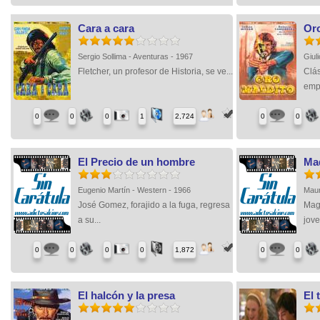
Cara a cara
Oro
Sergio Sollima - Aventuras - 1967
Giul
Fletcher, un profesor de Historia, se ve...
Clás
empr
0
0
0
1
2,724
0
0
El Precio de un hombre
Ma
Eugenio Martín - Western - 1966
Maur
José Gomez, forajido a la fuga, regresa
Mag
a su...
jove
0
0
0
0
1,872
0
0
El halcón y la presa
El 