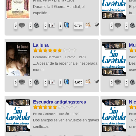
Frank Perry - Drama - 1982
Brun
Durante la II Guerra Mundial, el
El p
capellán...
la...
0
0
0
1
9,794
0
0
La luna
Mue
Bernardo Bertolucci - Drama - 1979
Will
... A pesar de la repentina e inesperada
Des
muerte...
ases
0
0
0
1
4,675
0
0
Escuadra antigángsteres
Nic
Bruno Corbucci - Acción - 1979
Brun
Dos amigos se ven envueltos en graves
Nic
conflictos...
sinv