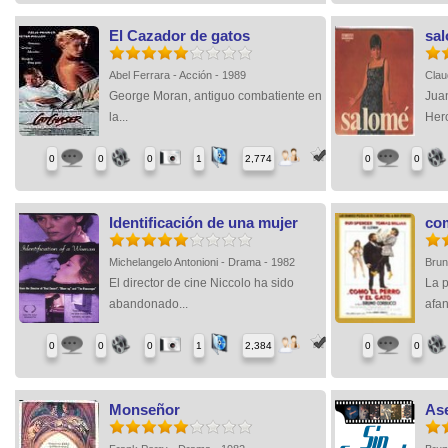
El Cazador de gatos
sa
Abel Ferrara - Acción - 1989
Clau
George Moran, antiguo combatiente en
Juan
la...
Hero
0
0
0
1
2,774
0
0
Identificación de una mujer
com
Michelangelo Antonioni - Drama - 1982
Brun
El director de cine Niccolo ha sido
La p
abandonado...
afan
0
0
0
1
2,384
0
0
Monseñor
As