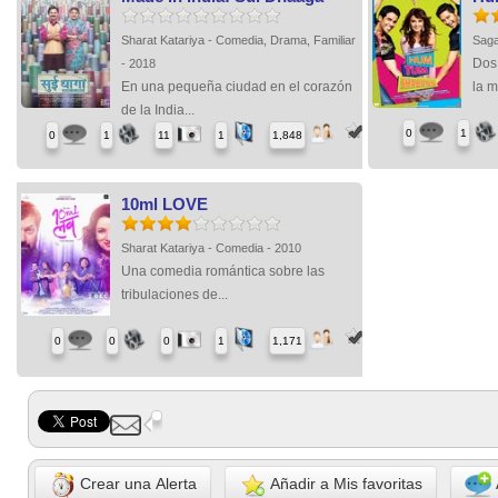
Sharat Katariya - Comedia, Drama, Familiar
Saga
Dos 
- 2018
En una pequeña ciudad en el corazón
la m
de la India...
0
1
0
1
11
1
1,848
10ml LOVE
Sharat Katariya - Comedia - 2010
Una comedia romántica sobre las
tribulaciones de...
0
0
0
1
1,171
Crear una Alerta
Añadir a Mis favoritas