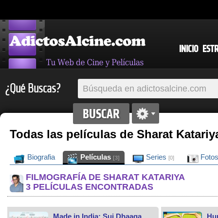
INICIO
EST
¿Qué Buscas?
Todas las películas de Sharat Katariy
Biografia
Películas
Series
Foto
[3]
[0]
FILMOGRAFÍA DE SHARAT KATARIYA
3 PELÍCULAS ENCONTRADAS
Made in India: Sui Dhaaga
Hu