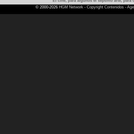
El cine, para algunos el septimo arte, para o
© 2000-2026
HGM Network
-
Copyright Contenidos
-
Age