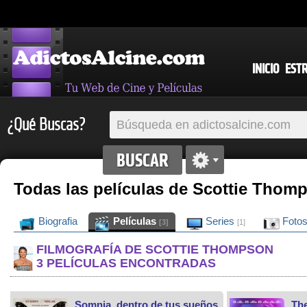
INICIO
EST
¿Qué Buscas?
Todas las películas de Scottie Thom
Biografia
Películas
Series
Foto
[3]
[1]
FILMOGRAFÍA DE SCOTTIE THOMPSON
3 PELÍCULAS ENCONTRADAS
Somnia, dentro de tus sueños
The