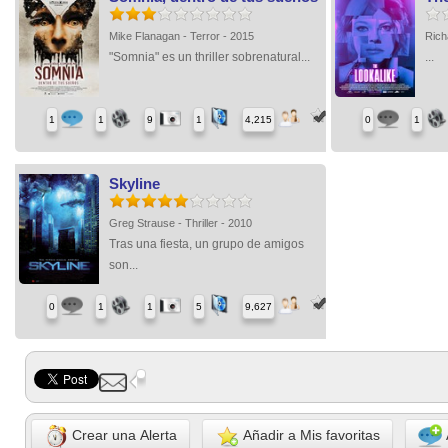
Mike Flanagan - Terror - 2015
Rich
"Somnia" es un thriller sobrenatural...
...
1
1
9
1
4,215
0
1
Skyline
Greg Strause - Thriller - 2010
Tras una fiesta, un grupo de amigos
son...
0
1
1
5
9,627
Crear una Alerta
Añadir a Mis favoritas