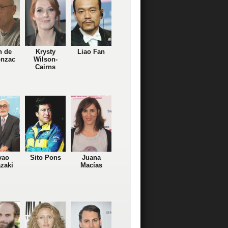
n de
Krysty
Liao Fan
nzac
Wilson-
Cairns
yao
Sito Pons
Juana
zaki
Macías