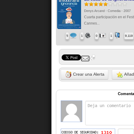
Denys Arcand - Comedia - 2007
Cuarta participación en el Fest
Cannes...
5
1
0
1
9,119
Crear una Alerta
Añadi
Comenta