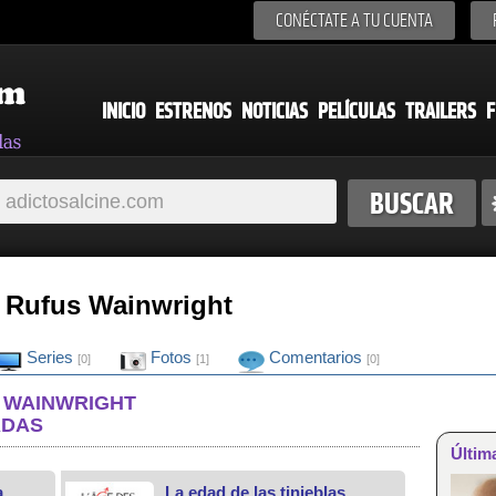
CONÉCTATE A TU CUENTA
INICIO
ESTRENOS
NOTICIAS
PELÍCULAS
TRAILERS
F
e Rufus Wainwright
Series
Fotos
Comentarios
[0]
[1]
[0]
S WAINWRIGHT
ADAS
Últim
a
La edad de las tinieblas