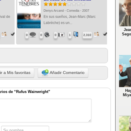
Denys Arcand - Comedia - 2007
ival de
En sus sueños, Jean-Marc (Marc
Labrèche) es un...
Jea
Sego
0
0
0
1
2,310
r a Mis favoritas
Añadir Comentario
Ha
rios de “Rufus Wainwright”
Miya