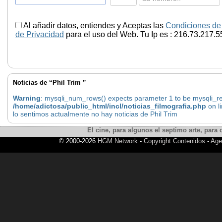
Al añadir datos, entiendes y Aceptas las
Condiciones de
de Privacidad
para el uso del Web. Tu Ip es : 216.73.217.5
Noticias de “Phil Trim ”
Warning
: mysqli_num_rows() expects parameter 1 to be mysqli_res
/home/adictosa/public_html/incl/noticias_filmografia.php
on l
lo sentimos actualmente no hay noticias de Phil Trim
El cine, para algunos el septimo arte, para o
© 2000-2026
HGM Network
-
Copyright Contenidos
-
Age