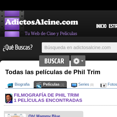
INICIO
EST
¿Qué Buscas?
Todas las películas de Phil Trim
Biografia
Películas
Series
Foto
[1]
[0]
FILMOGRAFÍA DE PHIL TRIM
1 PELÍCULAS ENCONTRADAS
Oh! Mammy Blue