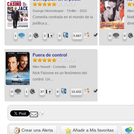
George Hickenlooper - Thriller - 2010
Allan
Comedia centrada en el mundo de la
Matt
política y...
dine
1
2
2
3
5,687
0
0
Fuera de control
Mike Newell - Comedia - 1999
Nick Falzone es un fenómeno del
control. Un...
0
1
37
8
10,432
Crear una Alerta
Añadir a Mis favoritas