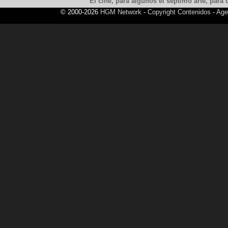
El cine, para algunos el septimo arte, para o
© 2000-2026
HGM Network
-
Copyright Contenidos
-
Age