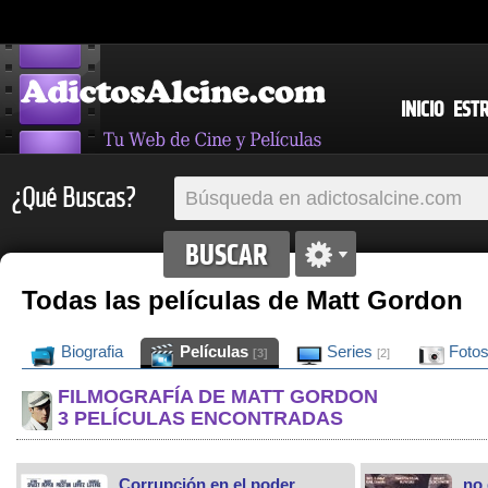
INICIO
EST
¿Qué Buscas?
Todas las películas de Matt Gordon
Biografia
Películas
Series
Foto
[3]
[2]
FILMOGRAFÍA DE MATT GORDON
3 PELÍCULAS ENCONTRADAS
Corrupción en el poder
no 