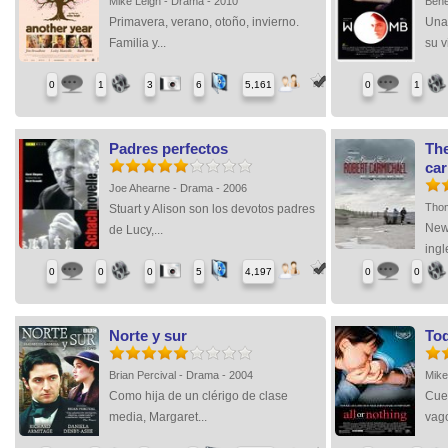
Mike Leigh - Drama - 2010
Bene
Primavera, verano, otoño, invierno.
Una 
Familia y...
su v
0
1
3
6
5,161
0
1
Padres perfectos
The
car
Joe Ahearne - Drama - 2006
Thom
Stuart y Alison son los devotos padres
New
de Lucy,...
ingl
0
0
0
5
4,197
0
0
Norte y sur
To
Brian Percival - Drama - 2004
Mike
Como hija de un clérigo de clase
Cuen
media, Margaret...
vago