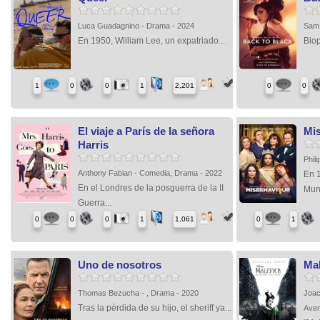
Luca Guadagnino - Drama - 2024
Sam 
En 1950, William Lee, un expatriado...
Biop
1
0
0
1
2,201
0
0
El viaje a París de la señora
Mi
Harris
Phil
Anthony Fabian - Comedia, Drama - 2022
En 
En el Londres de la posguerra de la II
Mund
Guerra...
0
0
0
1
1,061
0
1
Uno de nosotros
Mal
Thomas Bezucha - , Drama - 2020
Joac
Tras la pérdida de su hijo, el sheriff ya...
Aven