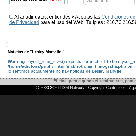
Al añadir datos, entiendes y Aceptas las
Condiciones de
de Privacidad
para el uso del Web. Tu Ip es : 216.73.216.5
Noticias de “Lesley Manville ”
Warning
: mysqli_num_rows() expects parameter 1 to be mysqli_res
/home/adictosa/public_html/incl/noticias_filmografia.php
on l
lo sentimos actualmente no hay noticias de Lesley Manville
El cine, para algunos el septimo arte, para o
© 2000-2026
HGM Network
-
Copyright Contenidos
-
Age