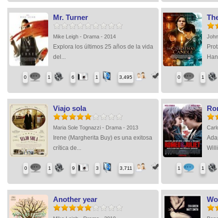
Mr. Turner
Th
Mike Leigh - Drama - 2014
John
Explora los últimos 25 años de la vida
Pro
del...
Han
0
1
6
1
3,495
0
1
Viajo sola
Rom
Maria Sole Tognazzi - Drama - 2013
Carl
Irene (Margherita Buy) es una exitosa
Adap
crítica de...
Will
0
1
9
3
3,711
1
1
Another year
Wo