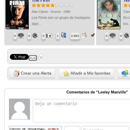
The Firm
Te
Alan Clarke - Drama - 1988
Clar
Los Firms son un grupo de hooligans
En l
algo...
los..
0
0
0
1
2,683
0
0
Crear una Alerta
Añadir a Mis favoritas
Comentarios de “Lesley Manville”