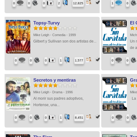
0
0
0
2
12,825
1
0
Topsy-Turvy
El
Mike Leigh - Comedia - 1999
Mich
Gilbert y Sullivan son dos artistas de...
Un m
de a
0
0
0
1
1,577
0
0
Secretos y mentiras
Gr
Mike Leigh - Drama - 1996
Mike
Al morir sus padres adoptivos,
La v
Hortense, una...
0
0
0
1
8,451
0
0