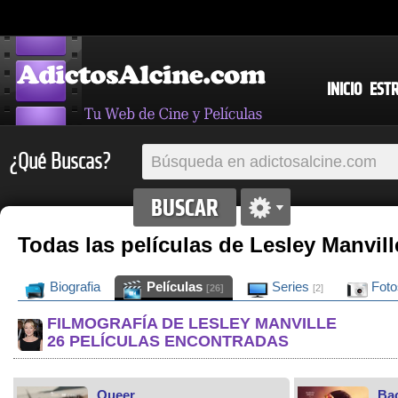
INICIO
EST
¿Qué Buscas?
Todas las películas de Lesley Manvill
Biografia
Películas
Series
Fot
[26]
[2]
FILMOGRAFÍA DE LESLEY MANVILLE
26 PELÍCULAS ENCONTRADAS
Queer
Bac