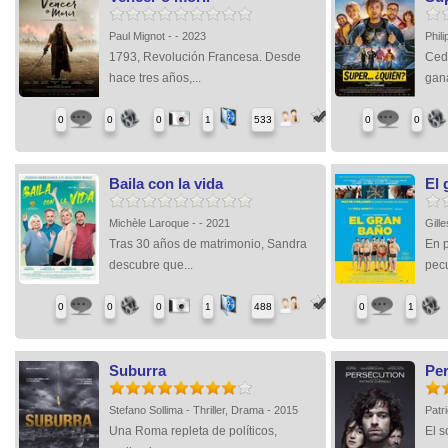
Paul Mignot - - 2023
Phil
1793, Revolución Francesa. Desde
Cedr
hace tres años,...
gana
0
0
0
1
533
0
0
Baila con la vida
El 
Michèle Laroque - - 2021
Gill
Tras 30 años de matrimonio, Sandra
En p
descubre que...
pecu
0
0
0
1
488
0
1
Suburra
Pe
Stefano Sollima - Thriller, Drama - 2015
Patr
Una Roma repleta de políticos,
El s