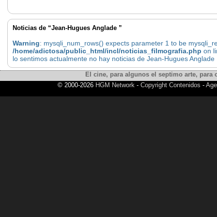
Noticias de “Jean-Hugues Anglade ”
Warning
: mysqli_num_rows() expects parameter 1 to be mysqli_res
/home/adictosa/public_html/incl/noticias_filmografia.php
on l
lo sentimos actualmente no hay noticias de Jean-Hugues Anglade
El cine, para algunos el septimo arte, para o
© 2000-2026
HGM Network
-
Copyright Contenidos
-
Age