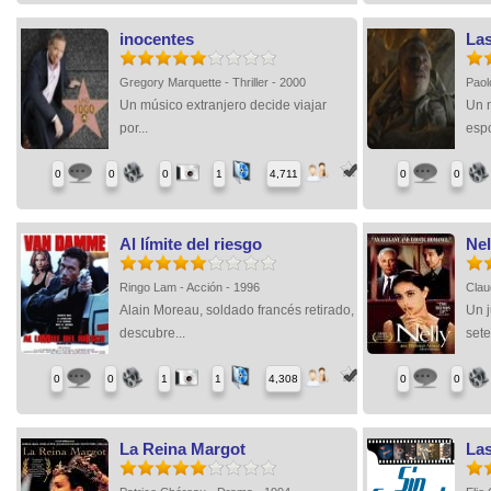
inocentes
Las
Gregory Marquette - Thriller - 2000
Paol
Un músico extranjero decide viajar
Un m
por...
espo
0
0
0
1
4,711
0
0
Al límite del riesgo
Nel
Ringo Lam - Acción - 1996
Clau
Alain Moreau, soldado francés retirado,
Un 
descubre...
sete
0
0
1
1
4,308
0
0
La Reina Margot
La