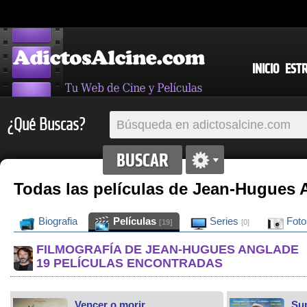
INICIO
EST
¿Qué Buscas?
Todas las películas de Jean-Hugues 
Biografia
Películas
Series
Fot
[19]
[0]
FILMOGRAFÍA DE JEAN-HUGUES ANGLADE
19 PELÍCULAS ENCONTRADAS
Vencer o morir
Sup