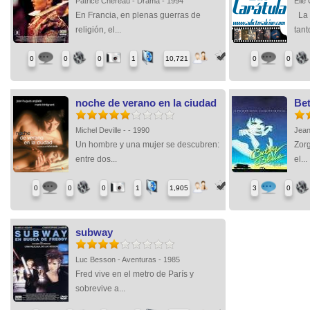
Patrice Chéreau - Drama - 1994
Elie
En Francia, en plenas guerras de
La 
religión, el...
tant
0
0
0
1
10,721
0
0
noche de verano en la ciudad
Bet
Michel Deville - - 1990
Jean
Un hombre y una mujer se descubren:
Zorg
entre dos...
el...
0
0
0
1
1,905
3
0
subway
Luc Besson - Aventuras - 1985
Fred vive en el metro de París y
sobrevive a...