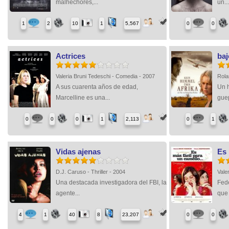
malhechores,...
un..
1
2
10
1
5,567
0
0
Actrices
baj
Valeria Bruni Tedeschi - Comedia - 2007
Rola
A sus cuarenta años de edad,
Un 
Marcelline es una...
guep
0
0
0
1
2,113
0
1
Vidas ajenas
Es 
D.J. Caruso - Thriller - 2004
Vale
Una destacada investigadora del FBI, la
Fede
agente...
que 
4
1
40
8
23,207
0
0