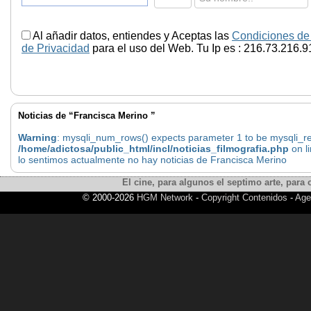
Al añadir datos, entiendes y Aceptas las
Condiciones de
de Privacidad
para el uso del Web. Tu Ip es : 216.73.216.9
Noticias de “Francisca Merino ”
Warning
: mysqli_num_rows() expects parameter 1 to be mysqli_res
/home/adictosa/public_html/incl/noticias_filmografia.php
on l
lo sentimos actualmente no hay noticias de Francisca Merino
El cine, para algunos el septimo arte, para o
© 2000-2026
HGM Network
-
Copyright Contenidos
-
Age