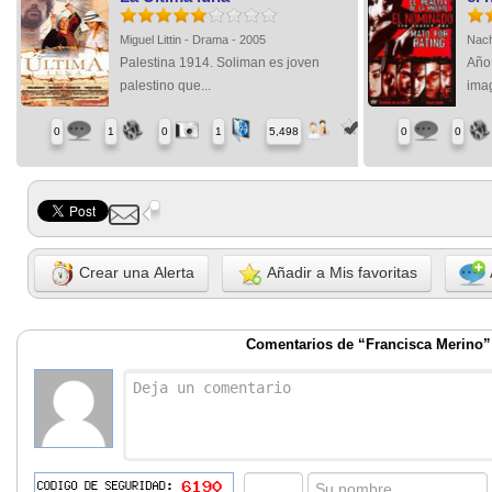
Miguel Littin - Drama - 2005
Nach
Palestina 1914. Soliman es joven
Año
palestino que...
imag
0
1
0
1
5,498
0
0
Crear una Alerta
Añadir a Mis favoritas
Comentarios de “Francisca Merino”