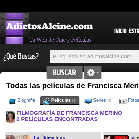
INICIO
EST
¿Qué Buscas?
Todas las películas de Francisca Mer
Biografia
Películas
Series
Foto
[2]
[0]
FILMOGRAFÍA DE FRANCISCA MERINO
2 PELÍCULAS ENCONTRADAS
La Última luna
el