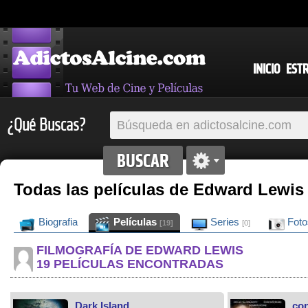
INICIO
EST
¿Qué Buscas?
Todas las películas de Edward Lewis
Biografia
Películas
Series
Fot
[19]
[0]
FILMOGRAFÍA DE EDWARD LEWIS
19 PELÍCULAS ENCONTRADAS
Dark Island
con