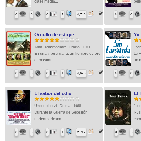
clase media...
pelí
0
0
0
1
4,743
0
0
Orgullo de estirpe
Yo 
John Frankenheimer - Drama - 1971
John
En una tribu afgana, un hombre quiere
La v
demostrar...
un n
0
0
0
1
4,676
0
0
El sabor del odio
El
Umberto Lenzi - Drama - 1968
John
Durante la Guerra de Secesión
Rusi
norteamericana,...
camp
0
0
0
1
2,717
0
0