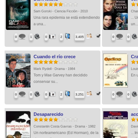
Sam Gorski - Ciencia Ficción - 2010
Char
Una rara epidemia se está extendiendo
... 
a una...
un..
0
1
0
2
3,405
0
0
Cuando el río crece
Cr
Mark Rydell - Drama - 1984
Loui
Tom y Mae Garvey han decidido
En u
conservar su...
0
0
0
2
3,251
0
0
Desaparecido
acc
Constantin Costa Gavras - Drama - 1982
Davi
Un norteamericano (Ed Horman), de la
... 