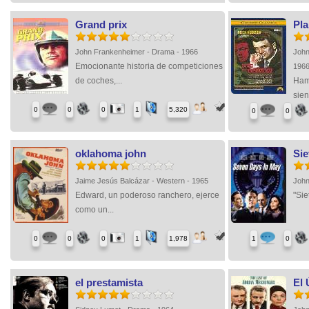
Grand prix
Pla
John Frankenheimer - Drama - 1966
John
Emocionante historia de competiciones
196
de coches,...
Hami
sien
0
0
0
1
5,320
0
0
oklahoma john
Sie
Jaime Jesús Balcázar - Western - 1965
John
Edward, un poderoso ranchero, ejerce
"Sie
como un...
0
0
0
1
1,978
1
0
el prestamista
El 