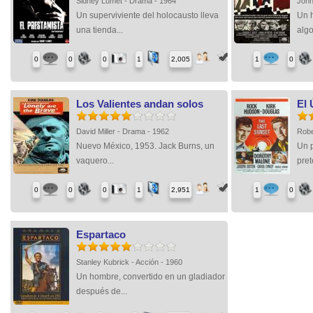
Sidney Lumet - Drama - 1964
John
Un superviviente del holocausto lleva
Un 
una tienda...
algo
0
0
0
1
2,005
1
0
Los Valientes andan solos
El 
David Miller - Drama - 1962
Robe
Nuevo México, 1953. Jack Burns, un
Un 
vaquero...
pret
0
0
0
1
2,951
1
0
Espartaco
Stanley Kubrick - Acción - 1960
Un hombre, convertido en un gladiador
después de...