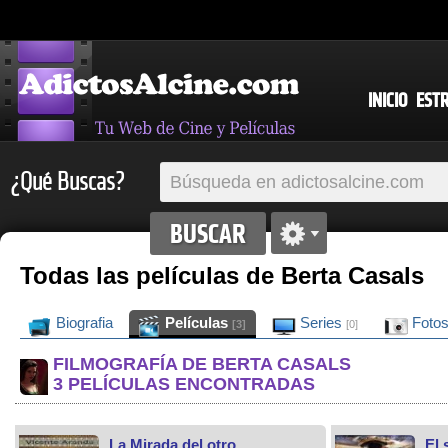
INICIO
EST
¿Qué Buscas?
Todas las películas de Berta Casals
Biografia
Películas
Series
Foto
[3]
[0]
FILMOGRAFÍA DE BERTA CASALS
3 PELÍCULAS ENCONTRADAS
La Mirada del otro
El 