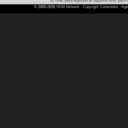
El cine, para algunos el septimo arte, para o
© 2000-2026
HGM Network
-
Copyright Contenidos
-
Age