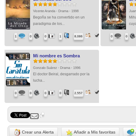
Vicente Aranda - Drama - 1998
Juan
Begoña se ha convertido en un
Miha
paradigma de los...
cuya
1
0
0
1
8,086
0
0
Mi nombre es Sombra
Gonzalo Suárez - Drama - 1996
El doctor Beiral, desgarrado por la
lucha...
0
0
0
0
2,557
Crear una Alerta
Añadir a Mis favoritas