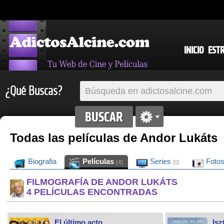
INICIO
EST
¿Qué Buscas?
Todas las películas de Andor Lukáts
Biografia
Películas
Series
Foto
[4]
[0]
FILMOGRAFÍA DE ANDOR LUKÁTS
4 PELÍCULAS ENCONTRADAS
El último acto
Isz