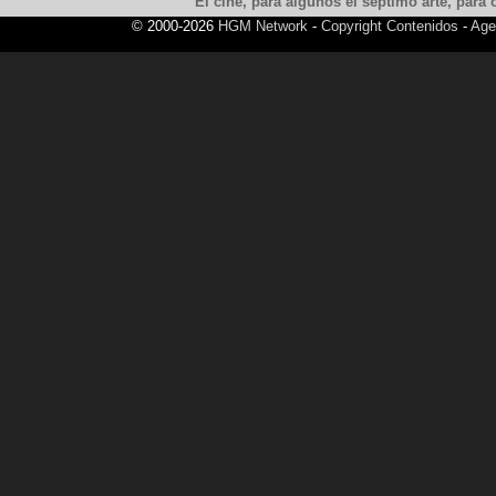
El cine, para algunos el septimo arte, para o
© 2000-2026
HGM Network
-
Copyright Contenidos
-
Age