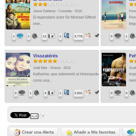
Janos Edelenyi - Comedia - 2016
Fere
El legendario actor Sir Michael Gifford
Fen
vive...
lleg
1
1
12
1
3,776
0
1
Visszatérés
Feh
Judit Elek - Drama - 2010
Szab
Katherine, que sobrevivió al Holocausto
Ins
como una...
meno
0
1
4
1
2,831
0
0
Crear una Alerta
Añadir a Mis favoritas