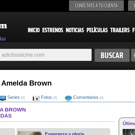
CONÉCTATE A TU CUENTA
INICIO
ESTRENOS
NOTICIAS
PELÍCULAS
TRAILERS
F
de Amelda Brown
Series
Fotos
Comentarios
[0]
[3]
[0]
DA BROWN
ADAS
Últim
Esperanza y gloria