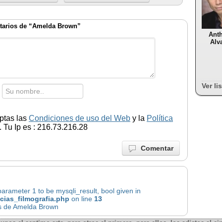
arios de “Amelda Brown”
Ant
Alv
Ver li
ptas las
Condiciones de uso del Web
y la
Política
 Tu Ip es : 216.73.216.28
Comentar
rameter 1 to be mysqli_result, bool given in
icias_filmografia.php
on line
13
as de Amelda Brown