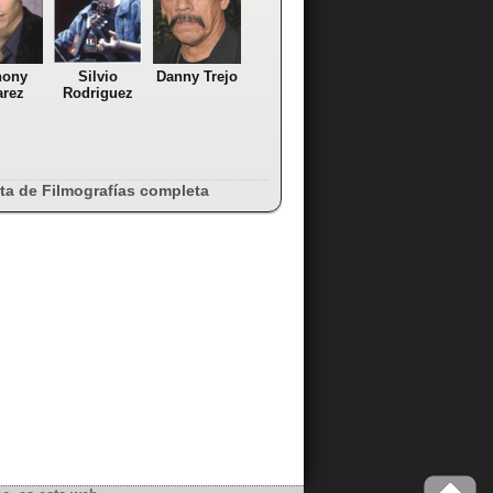
hony
Silvio
Danny Trejo
arez
Rodriguez
sta de Filmografías completa