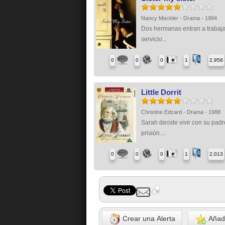
Nancy Meckler - Drama - 1994
Dos hermanas entran a trabaja
servicio...
0
0
0
1
2,958
Little Dorrit
Christine Edzard - Drama - 1988
Sarah decide vivir con su padr
prisión....
0
0
0
1
2,013
Crear una Alerta
Añadi