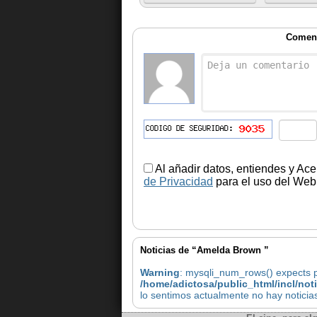
Coment
Al añadir datos, entiendes y Ace
de Privacidad
para el uso del Web.
Noticias de “Amelda Brown ”
Warning
: mysqli_num_rows() expects pa
/home/adictosa/public_html/incl/not
lo sentimos actualmente no hay notici