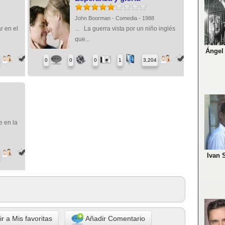
John Boorman - Comedia - 1988
r en el
... La guerra vista por un niño inglés
que...
Ángel 
0
0
0
1
3,204
e en la
Ivan 
r a Mis favoritas
Añadir Comentario