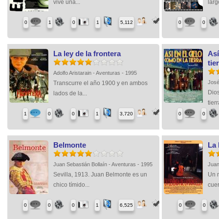
vive una...
larg
0
1
0
1
5,112
0
0
La ley de la frontera
Así
tie
Adolfo Aristarain - Aventuras - 1995
José
Transcurre el año 1900 y en ambos
Dios
lados de la...
tierr
1
0
0
1
3,720
0
0
Belmonte
La 
Juan Sebastián Bollaín - Aventuras - 1995
Juan
Sevilla, 1913. Juan Belmonte es un
Un 
chico tímido...
cuer
0
0
0
1
6,525
0
0