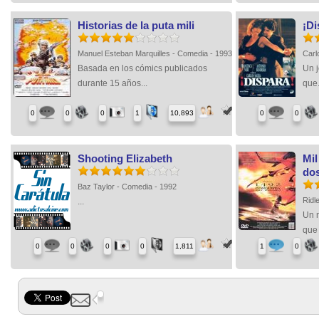
Historias de la puta mili
¡Di
Manuel Esteban Marquilles - Comedia - 1993
Carl
Basada en los cómics publicados
Un 
durante 15 años...
que.
0
0
0
1
10,893
0
0
Shooting Elizabeth
Mil
dos
Baz Taylor - Comedia - 1992
Ridl
...
Un 
que 
0
0
0
0
1,811
1
0