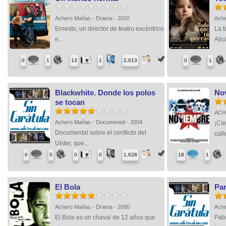
Achero Mañas - Drama - 2020
Ache
Ernesto, un director de teatro excéntrico
La f
e...
Alici
0
1
13
1
2,013
0
1
Blackwhite. Donde los polos
No
se tocan
ACH
Achero Mañas - Documental - 2004
¡Cie
Documental sobre el conflicto del
calle
Ulster, que...
0
0
0
0
1,628
18
1
El Bola
Par
Achero Mañas - Drama - 2000
Ache
El Bola es un chaval de 12 años que
Pabl