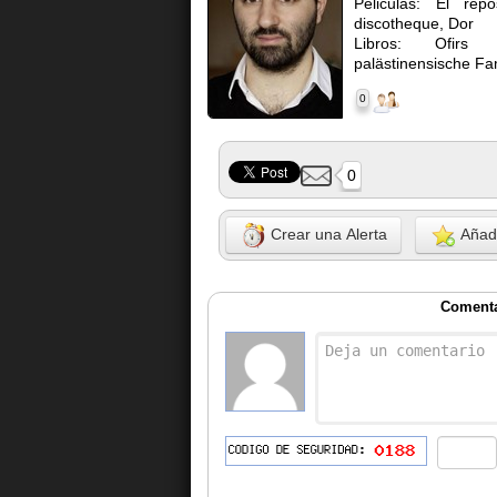
Peliculas: El rep
discotheque, Dor
Libros: Ofirs K
palästinensische Fa
0
0
Crear una Alerta
Añadi
Comenta