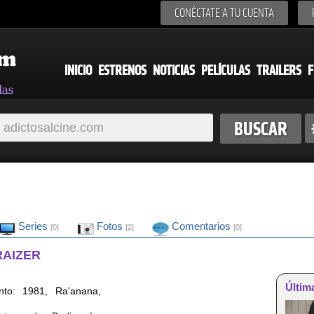
CONÉCTATE A TU CUENTA
INICIO
ESTRENOS
NOTICIAS
PELÍCULAS
TRAILERS
F
Series
Fotos
Comentarios
[0]
[2]
[0]
RAIZER
Últim
to: 1981, Ra'anana,