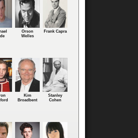
hael
Orson
Frank Capra
de
Welles
ron
Kim
Stanley
ford
Broadbent
Cohen