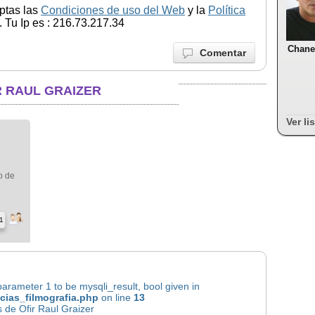
ptas las
Condiciones de uso del Web
y la
Política
 Tu Ip es : 216.73.217.34
Chane
Comentar
R RAUL GRAIZER
Ver li
o de
1
rameter 1 to be mysqli_result, bool given in
icias_filmografia.php
on line
13
 de Ofir Raul Graizer