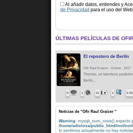
Al añadir datos, entiendes y Ace
de Privacidad
para el uso del Web.
ÚLTIMAS PELÍCULAS DE OFI
El repostero de Berlín
Ofir Raul Graizer - Drama - 2017
Thomas, un talentoso pasteler
Berlín,...
0
1
11
1
2,53
Noticias de “Ofir Raul Graizer ”
Warning
: mysqli_num_rows() expects pa
/home/adictosa/public_html/incl/not
lo sentimos actualmente no hay noticias