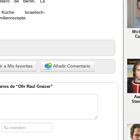
ostero de Berlin, La
üche: Israelisch-
milienrezepte
Mic
Ca
r a Mis favoritas
Añadir Comentario
rios de “Ofir Raul Graizer”
Aa
Stan