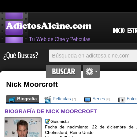
INICIO
EST
¿Qué Buscas?
Nick Moorcroft
Biografia
Películas
Series
Foto
[7]
[0]
BIOGRAFÍA DE NICK MOORCROFT
Guionista
Fecha de nacimiento: 22 de diciembre de 
Chelmsford, Reino Unido