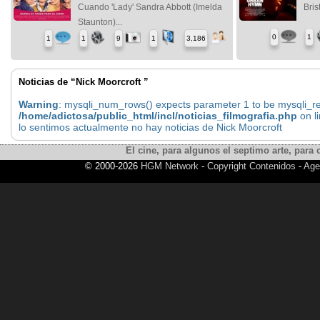
Cuando 'Lady' Sandra Abbott (Imelda
Brist
Staunton)...
0
1
1
1
9
1
3,186
Noticias de “Nick Moorcroft ”
Warning
: mysqli_num_rows() expects parameter 1 to be mysqli_res
/home/adictosa/public_html/incl/noticias_filmografia.php
on l
lo sentimos actualmente no hay noticias de Nick Moorcroft
El cine, para algunos el septimo arte, para o
© 2000-2026
HGM Network
-
Copyright Contenidos
-
Age