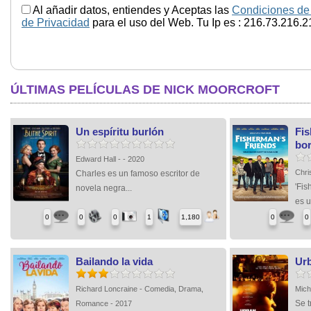
Al añadir datos, entiendes y Aceptas las
Condiciones de
de Privacidad
para el uso del Web. Tu Ip es : 216.73.216.2
ÚLTIMAS PELÍCULAS DE NICK MOORCROFT
Un espíritu burlón
Fis
bo
Edward Hall - - 2020
Chri
Charles es un famoso escritor de
'Fis
novela negra...
es u
0
0
0
1
1,180
0
0
Bailando la vida
Ur
Richard Loncraine - Comedia, Drama,
Mich
Se 
Romance - 2017