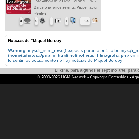
José Antonio de la Loma - Musical - 1976
Barcelona, años setenta. Pipper, actor
cómico...
0
0
0
1
1,820
Noticias de “Miquel Bordoy ”
Warning
: mysqli_num_rows() expects parameter 1 to be mysqli_res
/home/adictosa/public_html/incl/noticias_filmografia.php
on l
lo sentimos actualmente no hay noticias de Miquel Bordoy
El cine, para algunos el septimo arte, para o
© 2000-2026
HGM Network
-
Copyright Contenidos
-
Age