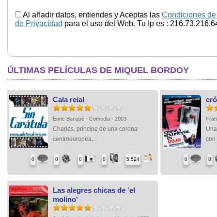
Al añadir datos, entiendes y Aceptas las
Condiciones de
de Privacidad
para el uso del Web. Tu Ip es : 216.73.216.6
ÚLTIMAS PELÍCULAS DE MIQUEL BORDOY
Cala reial
cró
Enric Banqué - Comedia - 2003
Fran
Charles, príncipe de una corona
Una
centroeuropea,...
con 
0
0
0
0
5,524
0
0
Las alegres chicas de 'el
molino'