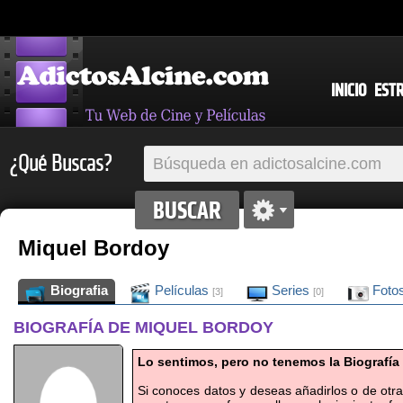
INICIO
EST
¿Qué Buscas?
Miquel Bordoy
Biografia
Películas
Series
Foto
[3]
[0]
BIOGRAFÍA DE MIQUEL BORDOY
Lo sentimos, pero no tenemos la Biografía
Si conoces datos y deseas añadirlos o de otr