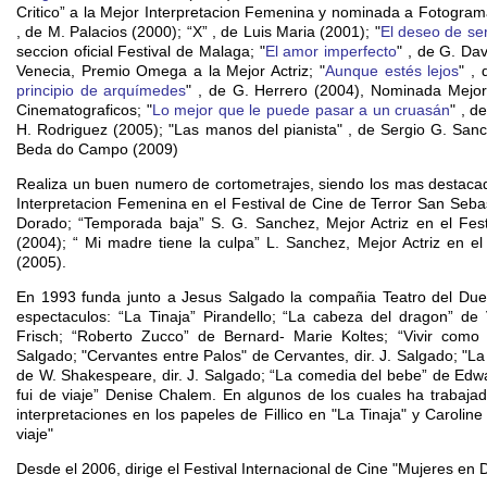
Critico” a la Mejor Interpretacion Femenina y nominada a Fotograma
, de M. Palacios (2000); “X” , de Luis Maria (2001); "
El deseo de ser
seccion oficial Festival de Malaga; "
El amor imperfecto
" , de G. Da
Venecia, Premio Omega a la Mejor Actriz; "
Aunque estés lejos
" ,
principio de arquímedes
" , de G. Herrero (2004), Nominada Mejor A
Cinematograficos; "
Lo mejor que le puede pasar a un cruasán
" , d
H. Rodriguez (2005); "Las manos del pianista" , de Sergio G. Sanc
Beda do Campo (2009)
Realiza un buen numero de cortometrajes, siendo los mas destaca
Interpretacion Femenina en el Festival de Cine de Terror San Sebas
Dorado; “Temporada baja” S. G. Sanchez, Mejor Actriz en el Fes
(2004); “ Mi madre tiene la culpa” L. Sanchez, Mejor Actriz en e
(2005).
En 1993 funda junto a Jesus Salgado la compañia Teatro del Due
espectaculos: “La Tinaja” Pirandello; “La cabeza del dragon” de 
Frisch; “Roberto Zucco” de Bernard- Marie Koltes; “Vivir como 
Salgado; "Cervantes entre Palos" de Cervantes, dir. J. Salgado; "L
de W. Shakespeare, dir. J. Salgado; “La comedia del bebe” de Edwa
fui de viaje” Denise Chalem. En algunos de los cuales ha trabaja
interpretaciones en los papeles de Fillico en "La Tinaja" y Caroline
viaje"
Desde el 2006, dirige el Festival Internacional de Cine "Mujeres en D