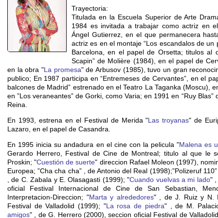
Trayectoria:
Titulada en la Escuela Superior de Arte Dra
1984 es invitada a trabajar como actriz en e
Ángel Gutierrez, en el que permanecera hast
actriz es en el montaje “Los escandalos de un 
Barcelona, en el papel de Orsetta; titulos al 
Scapin” de Molière (1984), en el papel de Cerv
en la obra "
La promesa
" de Arbusov (1985), tuvo un gran reconocimi
publico; En 1987 participa en “Entremeses de Cervantes”, en el p
balcones de Madrid” estrenado en el Teatro La Taganka (Moscu), e
en ”Los veraneantes” de Gorki, como Varia; en 1991 en “Ruy Blas” d
Reina.
En 1993, estrena en el Festival de Merida "
Las troyanas
" de Eur
Lazaro, en el papel de Casandra.
En 1995 inicia su andadura en el cine con la pelicula "
Malena es 
Gerardo Herrero, Festival de Cine de Montreal; titulo al que le se
Proskin; "
Cuestión de suerte
" direccion Rafael Moleon (1997), nomin
Europea; ”Cha cha cha” , de Antonio del Real (1998);”Polizeruf 110” 
, de C. Zabala y E. Olasagasti (1999); "
Cuando vuelvas a mi lado
" 
oficial Festival Internacional de Cine de San Sebastian, Men
Interpretacion-Direccion; "
Marta y alrededores
" , de J. Ruiz y N. 
Festival de Valladolid (1999); "
La rosa de piedra
" , de M. Palaci
amigos
" , de G. Herrero (2000), seccion oficial Festival de Vallado