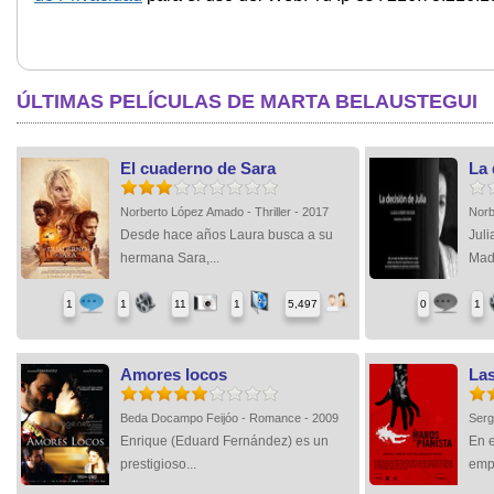
ÚLTIMAS PELÍCULAS DE MARTA BELAUSTEGUI
El cuaderno de Sara
La 
Norberto López Amado - Thriller - 2017
Norb
Desde hace años Laura busca a su
Juli
hermana Sara,...
Madr
1
1
11
1
5,497
0
1
Amores locos
Las
Beda Docampo Feijóo - Romance - 2009
Serg
Enrique (Eduard Fernández) es un
En e
prestigioso...
empr