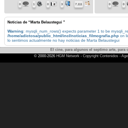
0
1
0
3
7,111
0
0
Noticias de “Marta Belaustegui ”
Warning
: mysqli_num_rows() expects parameter 1 to be mysqli_res
/home/adictosa/public_html/incl/noticias_filmografia.php
on l
lo sentimos actualmente no hay noticias de Marta Belaustegui
El cine, para algunos el septimo arte, para o
© 2000-2026
HGM Network
-
Copyright Contenidos
-
Age