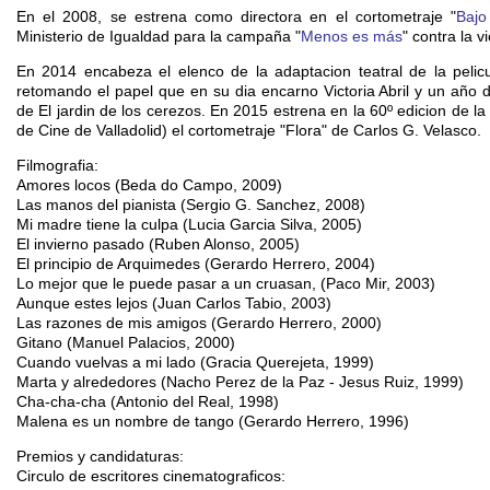
En el 2008, se estrena como directora en el cortometraje "
Bajo
Ministerio de Igualdad para la campaña "
Menos es más
" contra la v
En 2014 encabeza el elenco de la adaptacion teatral de la peli
retomando el papel que en su dia encarno Victoria Abril y un año 
de El jardin de los cerezos. En 2015 estrena en la 60º edicion de 
de Cine de Valladolid) el cortometraje "Flora" de Carlos G. Velasco.
Filmografia:
Amores locos (Beda do Campo, 2009)
Las manos del pianista (Sergio G. Sanchez, 2008)
Mi madre tiene la culpa (Lucia Garcia Silva, 2005)
El invierno pasado (Ruben Alonso, 2005)
El principio de Arquimedes (Gerardo Herrero, 2004)
Lo mejor que le puede pasar a un cruasan, (Paco Mir, 2003)
Aunque estes lejos (Juan Carlos Tabio, 2003)
Las razones de mis amigos (Gerardo Herrero, 2000)
Gitano (Manuel Palacios, 2000)
Cuando vuelvas a mi lado (Gracia Querejeta, 1999)
Marta y alrededores (Nacho Perez de la Paz - Jesus Ruiz, 1999)
Cha-cha-cha (Antonio del Real, 1998)
Malena es un nombre de tango (Gerardo Herrero, 1996)
Premios y candidaturas:
Circulo de escritores cinematograficos: