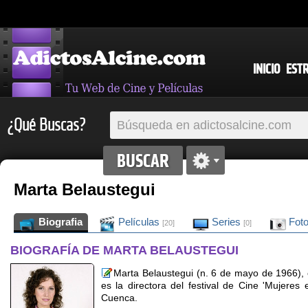
INICIO
EST
¿Qué Buscas?
Marta Belaustegui
Biografia
Películas
Series
Fot
[20]
[0]
BIOGRAFÍA DE MARTA BELAUSTEGUI
Marta Belaustegui (n. 6 de mayo de 1966), 
es la directora del festival de Cine 'Mujeres
Cuenca.