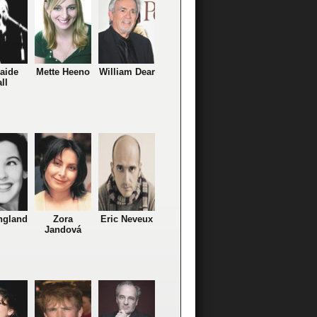
aide
Mette Heeno
William Dear
ll
ngland
Zora
Eric Neveux
Jandová