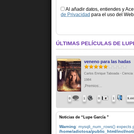
Al añadir datos, entiendes y Ace
de Privacidad
para el uso del Web.
ÚLTIMAS PELÍCULAS DE LUP
veneno para las hadas
Carlos Enrique Taboada - Ciencia 
1984
,Premios:...
0
1
0
1
9,44
Noticias de “Lupe García ”
Warning
: mysqli_num_rows() expects pa
/home/adictosa/public_html/incl/not