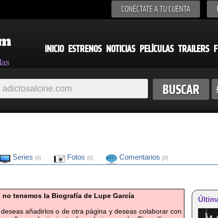
CONÉCTATE A TU CUENTA
INICIO
ESTRENOS
NOTICIAS
PELÍCULAS
TRAILERS
F
Series
Fotos
Comentarios
[0]
[0]
[0]
 no tenemos la Biografía de Lupe García
Últim
 deseas añadirlos o de otra página y deseas colaborar con