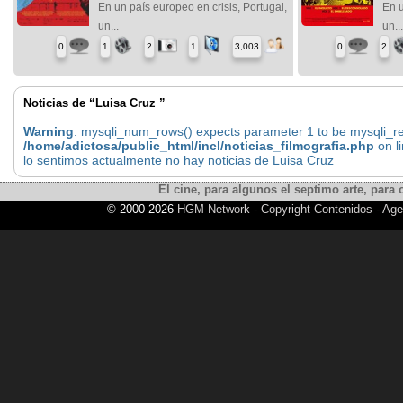
En un país europeo en crisis, Portugal,
En u
un...
un..
0
1
2
1
3,003
0
2
Noticias de “Luisa Cruz ”
Warning
: mysqli_num_rows() expects parameter 1 to be mysqli_res
/home/adictosa/public_html/incl/noticias_filmografia.php
on l
lo sentimos actualmente no hay noticias de Luisa Cruz
El cine, para algunos el septimo arte, para o
© 2000-2026
HGM Network
-
Copyright Contenidos
-
Age