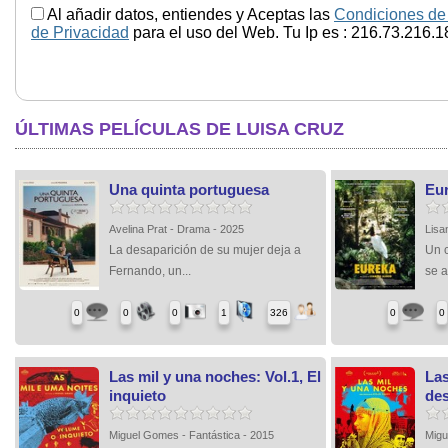
Al añadir datos, entiendes y Aceptas las
Condiciones de
de Privacidad
para el uso del Web. Tu Ip es : 216.73.216.1
ÚLTIMAS PELÍCULAS DE LUISA CRUZ
Una quinta portuguesa
Eu
Avelina Prat - Drama - 2025
Lisa
La desaparición de su mujer deja a
Un c
Fernando, un...
se a
0
0
0
1
326
0
0
Las mil y una noches: Vol.1, El
Las
inquieto
de
Miguel Gomes - Fantástica - 2015
Migu