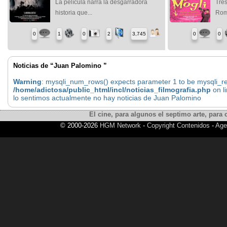
La película narra la desgarradora
Tre
historia que...
Roma
0
1
0
2
3,745
0
0
Noticias de “Juan Palomino ”
Warning
: mysqli_num_rows() expects parameter 1 to be mysqli_res
/home/adictosa/public_html/incl/noticias_filmografia.php
on l
lo sentimos actualmente no hay noticias de Juan Palomino
El cine, para algunos el septimo arte, para o
© 2000-2026
HGM Network
-
Copyright Contenidos
-
Age