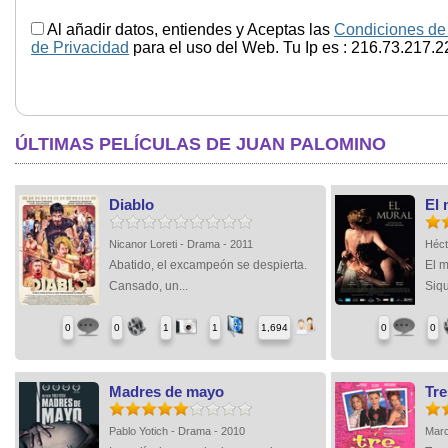
Al añadir datos, entiendes y Aceptas las
Condiciones de
de Privacidad
para el uso del Web. Tu Ip es : 216.73.217.2
ÚLTIMAS PELÍCULAS DE JUAN PALOMINO
Diablo
El 
Nicanor Loreti - Drama - 2011
Héct
Abatido, el excampeón se despierta.
El m
Cansado, un...
Siqu
0
0
1
1
1,694
0
0
Madres de mayo
Tr
Pablo Yotich - Drama - 2010
Marc