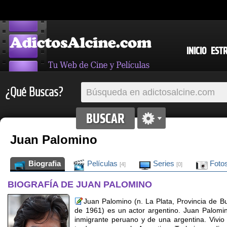
INICIO
EST
¿Qué Buscas?
Juan Palomino
Biografia
Películas
Series
Foto
[4]
[0]
BIOGRAFÍA DE JUAN PALOMINO
Juan Palomino (n. La Plata, Provincia de Bu
de 1961) es un actor argentino. Juan Palomin
inmigrante peruano y de una argentina. Vivio